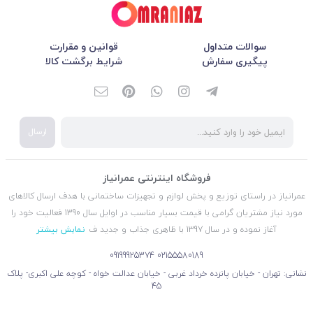
سوالات متداول
قوانین و مقرارت
پیگیری سفارش
شرایط برگشت کالا
ارسال
فروشگاه اینترنتی عمرانیاز
عمرانیاز در راستای توزیع و پخش لوازم و تجهیزات ساختمانی با هدف ارسال کالاهای
مورد نیاز مشتریان گرامی با قیمت بسیار مناسب در اوایل سال 1390 فعالیت خود را
آغاز نموده و در سال 1397 با ظاهری جذاب و جدید ف
نمایش بیشتر
09199925374
02155580189
نشانی: تهران - خیابان پانزده خرداد غربی - خیابان عدالت خواه - کوچه علی اکبری- پلاک
45