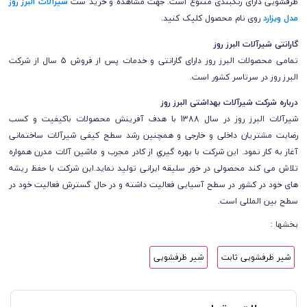
ظرفشویی دارای رنگبندی متنوع است.
جهت مشاهده و خرید ست
شیرآلات البرز روز
مدل ویزارد
روی نام محصول کلیک کنید.
گارانتی شیرآلات
البرز روز
تمامی محصولات
البرز روز
دارای گارانتی و خدمات پس از فروش 5 سال از شرکت
البرز روز
در سرتاسر کشور است.
درباره شرکت شیرآلات بهداشتی البرز روز
شیرآلات البرز روز در سال 1388 با هدف آفرینش محصولات باکیفیت و کسب
رضایت مشتریان داخلی و خارجی و همچنین رشد سطح کیفی شیرآلات ساختمانی
آغاز به کار نمود. این شرکت با بهره گیري از کادر مجرب و ماشین آلات مدرن همواره
تلاش می کند محصولی در خور سلیقه ایرانی تولید نماید.این شرکت با حفظ ریشه
های خود در کشور در سطح آسیایی فعالیت داشته و در حال گسترش فعالیت خود در
سطح بین المللی است.
بخشها :
شیر ظرفشویی ثابت
شیر ظرفشویی