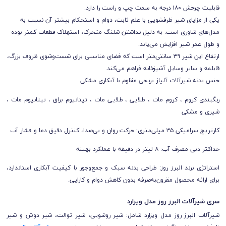
قابلیت چرخش ۱۸۰ درجه به سمت چپ و راست را دارد.
یکی از مزایای شیر ظرفشویی با علم ثابت، دوام و استحکام بیشتر آن نسبت به
مدل‌های شاوری است. به دلیل نداشتن شلنگ متحرک، استهلاک قطعات کمتر بوده
و طول عمر شیر افزایش می‌یابد.
ارتفاع این شیر ۳۹ سانتی‌متر است که فضای مناسبی برای شست‌وشوی ظروف بزرگ،
قابلمه و سایر وسایل آشپزخانه فراهم می‌کند.
جنس بدنه شیرآلات آلیاژ برنجی مقاوم با آبکاری مشکی
رنگبندی کروم ، کروم مات ، طلایی ، طلایی مات ، تیتانیوم براق ، تیتانیوم مات ،
شیری و مشکی
کارتریج سرامیکی ۳۵ میلی‌متری: حرکت روان و بی‌صدا، کنترل دقیق دما و فشار آب
حداکثر دبی مصرف آب: ۸ لیتر در دقیقه با عملکرد بهینه
استراتژی برند البرز روز: طراحی بدنه سبک و جمع‌وجور با کیفیت آبکاری استاندارد،
برای ارائه محصول مقرون‌به‌صرفه بدون کاهش دوام و کارایی.
سری شیرآلات البرز روز مدل ویزارد
شیرآلات
البرز روز
مدل ویزارد شامل: شیر روشویی، شیر توالت، شیر دوش و شیر