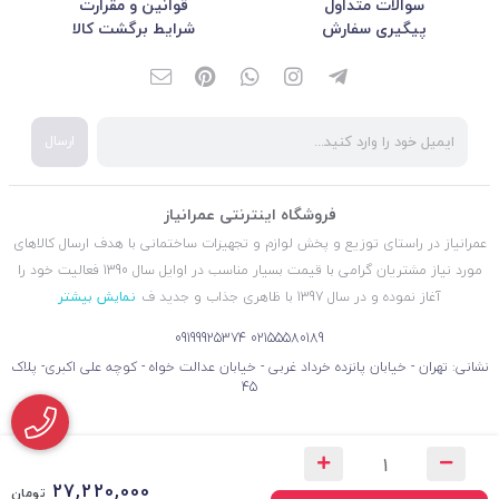
سوالات متداول
قوانین و مقرارت
پیگیری سفارش
شرایط برگشت کالا
ارسال
فروشگاه اینترنتی عمرانیاز
عمرانیاز در راستای توزیع و پخش لوازم و تجهیزات ساختمانی با هدف ارسال کالاهای
مورد نیاز مشتریان گرامی با قیمت بسیار مناسب در اوایل سال 1390 فعالیت خود را
آغاز نموده و در سال 1397 با ظاهری جذاب و جدید ف
نمایش بیشتر
09199925374
02155580189
نشانی: تهران - خیابان پانزده خرداد غربی - خیابان عدالت خواه - کوچه علی اکبری- پلاک
45
27,220,000
تومان