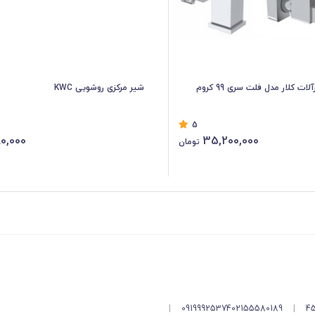
شیر مرکزی روشویی KWC
5
80,000
35,200,000
تومان
|
09199925374
02155580189
|