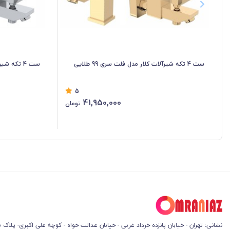
ست 4 تکه شیرآلات کلار مدل فلت سری 99 طلایی
ست 4 تکه شیرآلات کلار مدل فلت سری 99 کروم
5
41,950,000
تومان
نشانی: تهران - خیابان پانزده خرداد غربی - خیابان عدالت خواه - کوچه علی اکبری- پلاک 45