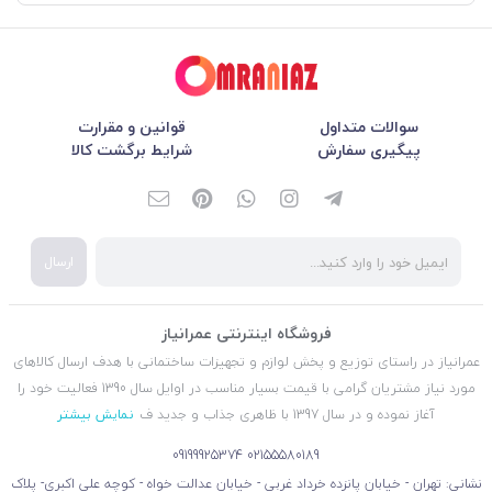
سوالات متداول
قوانین و مقرارت
پیگیری سفارش
شرایط برگشت کالا
ارسال
فروشگاه اینترنتی عمرانیاز
عمرانیاز در راستای توزیع و پخش لوازم و تجهیزات ساختمانی با هدف ارسال کالاهای
مورد نیاز مشتریان گرامی با قیمت بسیار مناسب در اوایل سال 1390 فعالیت خود را
آغاز نموده و در سال 1397 با ظاهری جذاب و جدید ف
نمایش بیشتر
09199925374
02155580189
نشانی: تهران - خیابان پانزده خرداد غربی - خیابان عدالت خواه - کوچه علی اکبری- پلاک