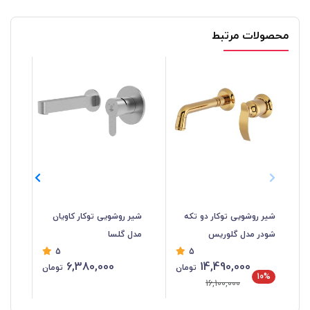
محصولات مرتبط
شیر روشویی توکار دو تکه
شیر روشویی توکار کاویان
روش
شودر مدل گلوریس
مدل گلسا
5
5
6,380,000
14,490,000
تومان
تومان
21
10%
16,100,000