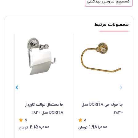
اکسسوری سرویس بهداشتی
محصولات مرتبط
مدل 
جا حوله جی DORITA مدل
جا دستمال توالت کاوردار
2830
DORITA مدل 2830
5
5
2,150,000
1,981,000
تومان
تومان