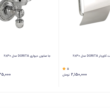
DORITA مدل 2830
جا صابون دیواری DORITA مدل 2830
5
35,000
2,150,000
تومان