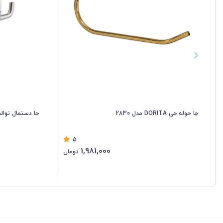
جا حوله جی DORITA مدل 2830
جا دستمال توالت کاوردار 
5
1,981,000
تومان