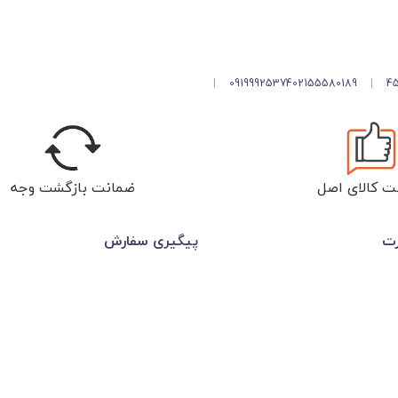
|
09199925374
02155580189
|
ت کالای اصل
ضمانت بازگشت وجه
رت
پیگیری سفارش