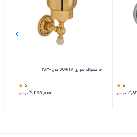
جا مسواک دیواری DORITA مدل 2830
جامای
5
5
4,257,000
3,8
تومان
تومان