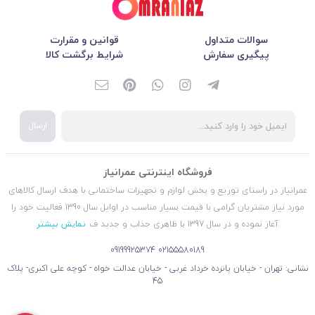
سوالات متداول
قوانین و مقرارت
پیگیری سفارش
شرایط برگشت کالا
ارسال
فروشگاه اینترنتی عمرانیاز
عمرانیاز در راستای توزیع و پخش لوازم و تجهیزات ساختمانی با هدف ارسال کالاهای
مورد نیاز مشتریان گرامی با قیمت بسیار مناسب در اوایل سال 1390 فعالیت خود را
آغاز نموده و در سال 1397 با ظاهری جذاب و جدید ف
نمایش بیشتر
09199925374
02155580189
نشانی: تهران - خیابان پانزده خرداد غربی - خیابان عدالت خواه - کوچه علی اکبری- پلاک
45