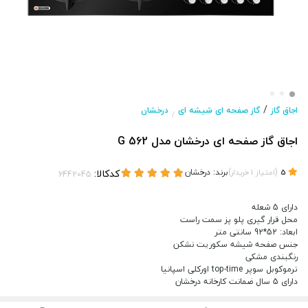
/
اجاق گاز
گاز صفحه ای شیشه ای
درخشان
/
اجاق گاز صفحه ای درخشان مدل G 562
(
)
برند:
درخشان
کدکالا:
5
امتیاز
1
خریدار
دارای 5 شعله
محل قرار گیری پلو پز سمت راست
ابعاد: 52*92 سانتی متر
جنس صفحه شیشه سکوریت نشکن
رنگبندی مشکی
ترموکوبل سوپر top-time اورکلی اسپانیا
دارای 5 سال ضمانت کارخانه درخشان