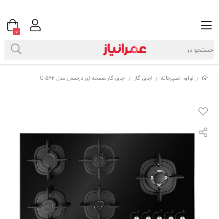
0
لوازم آشپزخانه
اجاق گاز
اجاق گاز صفحه ای درخشان مدل G 562
/
/
/