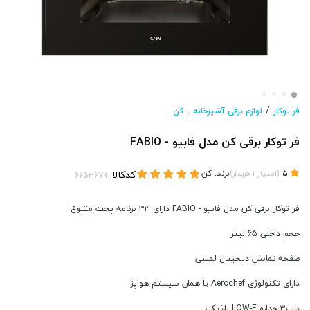
/
فر توکار
لوازم برقی آشپزخانه
کن
/
فر توکار برقی کن مدل فابیو - FABIO
(
)
برند:
کن
کدکالا:
5
امتیاز
1
خریدار
فر توکار برقی کن مدل فابیو - FABIO دارای 33 برنامه پخت متنوع
حجم داخلی 65 لیتر
صفحه نمایش دیجیتال لمسی
دارای تکنولوژی Aerochef یا همان سیستم هواپز
درب٣ جداره LOW-E بلژیکی