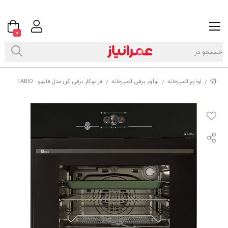
0
لوازم آشپزخانه
لوازم برقی آشپزخانه
فر توکار برقی کن مدل فابیو - FABIO
/
/
/