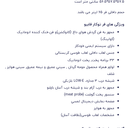
57.5*57.5*56.5 سانتی متر است
حجم داخلی فر
65 ليتر می باشد.
ویژگی های فر توکار فابیو
مجهز به فن گردش هوای داغ (کانوکشن)و فن خنک کننده اتوماتیک
(کولینگ)
دارای سیستم ایمنی خودکار
جنس لعاب داخلی لعاب طوسی کریستالی
33 برنامه پخت, پخت اتوماتيک
لوازم همراه محصول
جوجه گردان , سيني عميق و نیمه عمیق, سینی هواپز ,
شلف
شيشه درب
3 جداره، LOW-E بلژیکی
مجهز به درب آرام بند و شیشه درب آسان بازشو
سنسور پخت گوشت (meat probe)
صفحه نمایش ديجيتال لمسي
مجهز به هواپز
مشخصات لعاب طوسی(نظافت آسان)