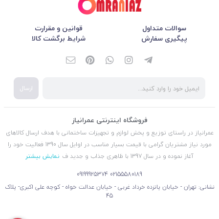
سوالات متداول
قوانین و مقرارت
پیگیری سفارش
شرایط برگشت کالا
ارسال
فروشگاه اینترنتی عمرانیاز
عمرانیاز در راستای توزیع و پخش لوازم و تجهیزات ساختمانی با هدف ارسال کالاهای
مورد نیاز مشتریان گرامی با قیمت بسیار مناسب در اوایل سال 1390 فعالیت خود را
آغاز نموده و در سال 1397 با ظاهری جذاب و جدید ف
نمایش بیشتر
09199925374
02155580189
نشانی: تهران - خیابان پانزده خرداد غربی - خیابان عدالت خواه - کوچه علی اکبری- پلاک
45