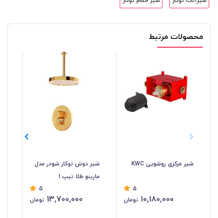
شیرآلات توکار
شیر حمام توکار
محصولات مرتبط
شیر مرکزی روشویی KWC
شیر دوش توکار شودر مدل
شی
مارینو طلا تیپ 1
گل
5
5
13,700,000
10,180,000
تومان
تومان