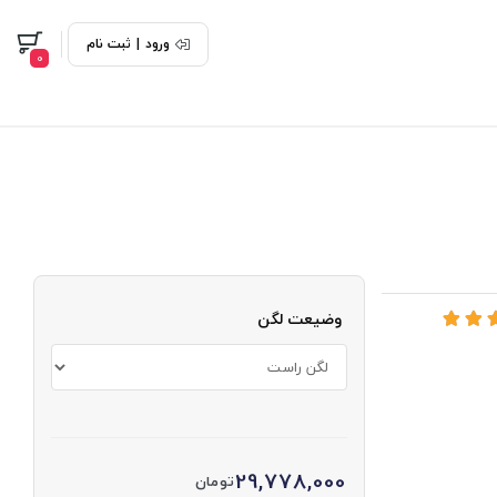
ورود
|
ثبت نام
0
وضیعت لگن
29,778,000
تومان