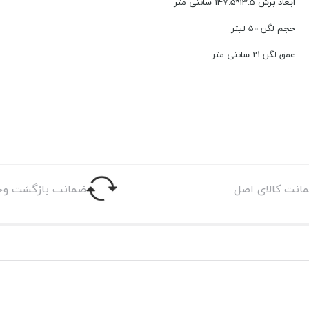
ابعاد برش 13.5*147.5 سانتی متر
حجم لگن 50 لیتر
عمق لگن 21 سانتی متر
انت کالای اصل
ضمانت بازگشت وج