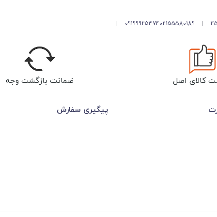
|
09199925374
02155580189
|
ت کالای اصل
ضمانت بازگشت وجه
رت
پیگیری سفارش