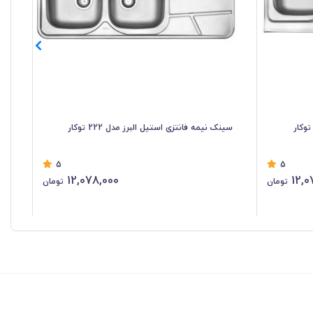
سینک نیمه فانتزی استیل البرز مدل 222 توکار
سین
5
5
12,078,000
12,0
تومان
تومان