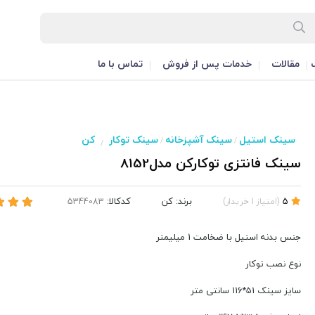
مقالات
خدمات پس از فروش
تماس با ما
سینک استیل
سینک آشپزخانه
سینک توکار
کن
/
/
/
سینک فانتزی توکارکن مدل8152
برند:
کن
کدکالا:
5
(
امتیاز
1
خریدار
)
جنس بدنه استیل با ضخامت 1 میلیمتر
نوع نصب توکار
سایز سینک 51*116 سانتی متر