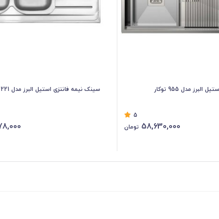
لبرز مدل 955 توکار
سینک نیمه فانتزی استیل البرز مدل 221 توکار
5
78,000
58,630,000
تومان