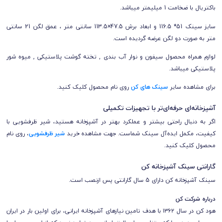
باکتریال با ضخامت 1 میلیمتر میباشد.
سایز سینک 51* 116.5 و ابعاد برش 47.5×113.5 سانتی متر ، عمق لگن 21 سانتی
متر به صورت دو لگن عرضه گردیده است.
لوازم همراه محصول سیفون و نوار آب بندی , تخته گوشت پلاستیکی , میوه شور
پلاستیکی میباشد.
برای مشاهده سایر
سینک های کن
روی نام محصول کلیک کنید.
آشپزخانه‌ای حرفه‌ای‌تر با تجهیزات تکمیلی
اگر به دنبال راحتی بیشتر و عملکرد بهتر در آشپزخانه هستید، شیر ظرفشویی با
کیفیت، مکمل ایده‌آل سینک شماست. جهت مشاهده خرید
شیر ظرفشویی
، روی نام
محصول کلیک کنید.
گارانتی سینک آشپزخانه کن
سینک آشپزخانه کن دارای 5 سال گارانتی پس ازنصب است.
درباره شرکت کن
هود کن در سال ۱۳۶۲ با هدف تامین نیازهای آشپزخانه ایرانی، برای اولین بار در ایران