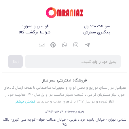
سوالات متداول
قوانین و مقرارت
پیگیری سفارش
شرایط برگشت کالا
ارسال
فروشگاه اینترنتی عمرانیاز
عمرانیاز در راستای توزیع و پخش لوازم و تجهیزات ساختمانی با هدف ارسال کالاهای
مورد نیاز مشتریان گرامی با قیمت بسیار مناسب در اوایل سال 1390 فعالیت خود را
آغاز نموده و در سال 1397 با ظاهری جذاب و جدید ف
نمایش بیشتر
09199925374
02155580189
نشانی: تهران - خیابان پانزده خرداد غربی - خیابان عدالت خواه - کوچه علی اکبری- پلاک
45