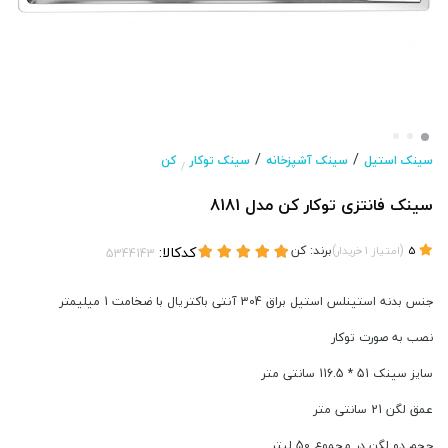
/
/
سینک استیل
سینک آشپزخانه
سینک توکار
کن
/
سینک فانتزی توکار کن مدل 8181
(
)
برند:
کن
کدکالا:
5
امتیاز
1
خریدار
جنس بدنه استینلس استیل براق 304 آنتی باکتریال با ضخامت 1 میلیمتر
نصب به صورت توکار
سایز سینک 51 * 116.5 سانتی متر
عمق لگن 21 سانتی متر
حجم دو لگن در مجموع 50 لیتر