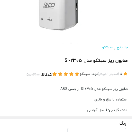
جا مایع
سیتکو
/
صابون ريز سیتکو مدل 2305-SI
(
)
برند:
سیتکو
کدکالا:
5
امتیاز
1
خریدار
صابون ريز سیتکو مدل 2305-SI از جنس ABS
استفاده با برق و باتری
مدت گارانتی: 1 سال گارانتی
رنگ