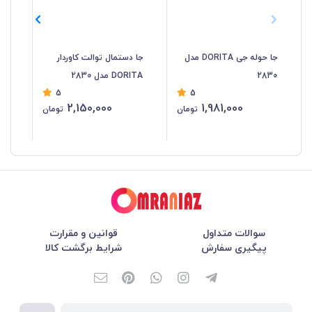
جا حوله جی DORITA مدل
جا دستمال توالت کاوردار
2830
DORITA مدل 2830
مدل 
5
5
2,150,000
1,981,000
تومان
تومان
سوالات متداول
قوانین و مقرارت
پیگیری سفارش
شرایط برگشت کالا