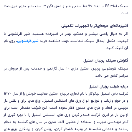
سینک PS 3101 با ابعاد 60*100 سانتی متر و عمق لگن 13 سانتیمتر داراى عایق صدا
است.
آشپزخانه‌ای حرفه‌ای‌تر با تجهیزات تکمیلی
اگر به دنبال راحتی بیشتر و عملکرد بهتر در آشپزخانه هستید، شیر ظرفشویی با
کیفیت، مکمل ایده‌آل سینک شماست. جهت مشاهده خرید
شیر ظرفشویی
، روی نام
آن کلیک کنید.
گارانتی سینک پرنیان استیل
سینک ظرفشویی پرنیان استیل دارای 10 سال گارانتی و خدمات پس از فروش در
سراسر کشور می باشد.
درباره شرکت پرنیان استیل
شرکت یاس استیل نیکوکار با نام تجاری پرنیان استیل فعالیت خویش را از سال 1370
و در حوزه واردات و توزیع انواع ورق های استنلس استیل، ورق های براق و نقش دار
تزئینی در ابعاد و طرح های متنوع آغاز نموده است. این شرکت مفتخر است برای
اولین بار در ایران فرآیند خشدار کردن ورق های استنلس استیل را با بهره گیری از
کادر مهندسی مجرب و استفاده از ماشین آلات مدرن در سال های گذشته به انجام
رسانده و خدماتی شایسته در زمینه خشدار کردن، روشن کردن و برشکاری ورق های