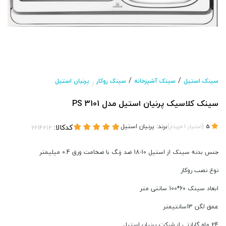
/
/
سینک استیل
سینک آشپزخانه
سینک روکار
پرنیان استیل
/
سینک کلاسیک پرنیان استیل مدل PS 3101
(
)
برند:
پرنیان استیل
کدکالا:
5
امتیاز
1
خریدار
جنس بدنه سینک از استیل 10-18 ضد زنگ با ضخامت ورق 0.4 میلیمتر
نوع نصب روکار
ابعاد سینک 60*100 سانتی متر
عمق لگن 13سانتیمتر
24 ماه گارانتی از شرکت پرنیان استیل