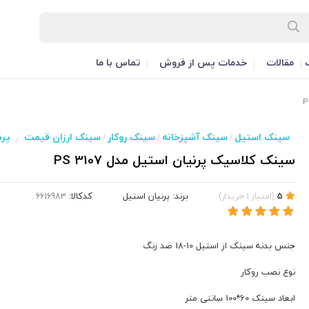
مقالات
خدمات پس از فروش
تماس با ما
سینک استیل
سینک آشپزخانه
سینک روکار
سینک ارزان قیمت
پرن
/
/
/
/
سینک کلاسیک پرنیان استیل مدل PS 3107
برند:
پرنیان استیل
کدکالا:
5
(
امتیاز
1
خریدار
)
جنس بدنه سینک از استیل 10-18 ضد زنگ
نوع نصب روکار
ابعاد سینک 60*100 سانتی متر