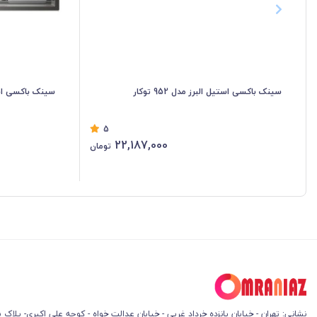
سینک باکسی استیل البرز مدل 952 توکار
سینک باکسی استیل ا
5
22,187,000
تومان
نشانی: تهران - خیابان پانزده خرداد غربی - خیابان عدالت خواه - کوچه علی اکبری- پلاک 45