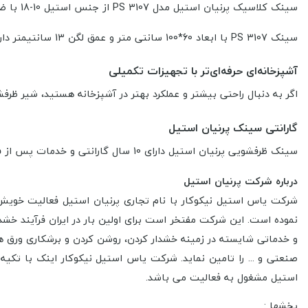
سینک کلاسیک پرنیان استیل مدل PS 3107 از جنس استیل 10-18 با ضخامت ورق 0.4 میلیمتر که مقاومت خوبی در برابر خوردگی، زنگ‌زدگی و ضربه دارد.
سینک PS 3107 با ابعاد 60*100 سانتی متر و عمق لگن 13 سانتیمتر داراى عایق صدا
آشپزخانه‌ای حرفه‌ای‌تر با تجهیزات تکمیلی
اگر به دنبال راحتی بیشتر و عملکرد بهتر در آشپزخانه هستید، شیر 
گارانتی سینک پرنیان استیل
سینک ظرفشویی پرنیان استیل دارای 10 سال گارانتی و خدمات پس از فروش در سراسر کشور می باشد.
درباره شرکت پرنیان استیل
نموده است. این شرکت مفتخر است برای اولین بار در ایران فرآیند خش
و خدماتی شایسته در زمینه خشدار کردن، روشن کردن و برشکاری ورق های
استیل مشغول به فعالیت می باشد.
بخشها :