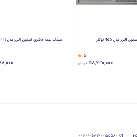
لبرز مدل 955 توکار
سینک نیمه فانتزی استیل البرز مدل 221 توکار
5
78,000
58,630,000
تومان
|
09199925374
02155580189
|