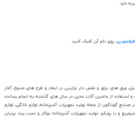
ظرفشویی
، روی نام آن کلیک کنید.
ه واردات و توزیع انواع ورق های استنلس استیل، ورق های براق و نقش دار تزئینی در ابعاد و طرح های متنوع آغاز
 و استفاده از ماشین آلات مدرن در سال های گذشته به انجام رسانده
نایع گوناگون از جمله تولید تجهیزات آشپزخانه، لوازم خانگی، لوازم
ی و ... را تامین نماید. شرکت یاس استیل نیکوکار اینک با تکیه بر پیشینه درخشان خویش در کارخانه ای در فضائی به مساحت 25000 مترمربع و با رویکرد تولید تجهیزات آشپزخانه توکار و تحت برند پرنیان