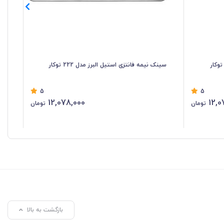
سینک نیمه فانتزی استیل البرز مدل 222 توکار
سین
5
5
12,078,000
12,0
تومان
تومان
بازگشت به بالا