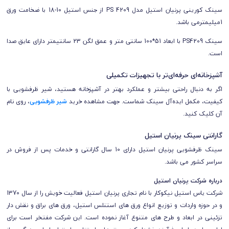
سینک کورینی پرنیان استیل مدل PS 4209 از جنس استیل 10-18 با ضخامت ورق
1میلیمترمی باشد.
سینک PS4209 با ابعاد 51*100 سانتی متر و عمق لگن 23 سانتیمتر داراى عایق صدا
است.
آشپزخانه‌ای حرفه‌ای‌تر با تجهیزات تکمیلی
اگر به دنبال راحتی بیشتر و عملکرد بهتر در آشپزخانه هستید، شیر ظرفشویی با
کیفیت، مکمل ایده‌آل سینک شماست. جهت مشاهده خرید
شیر ظرفشویی
، روی نام
آن کلیک کنید.
گارانتی سینک پرنیان استیل
سینک ظرفشویی پرنیان استیل دارای 10 سال گارانتی و خدمات پس از فروش در
سراسر کشور می باشد.
درباره شرکت پرنیان استیل
شرکت یاس استیل نیکوکار با نام تجاری پرنیان استیل فعالیت خویش را از سال 1370
و در حوزه واردات و توزیع انواع ورق های استنلس استیل، ورق های براق و نقش دار
تزئینی در ابعاد و طرح های متنوع آغاز نموده است. این شرکت مفتخر است برای