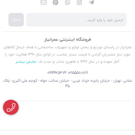
ارسال
فروشگاه اینترنتی عمرانیاز
عمرانیاز در راستای توزیع و پخش لوازم و تجهیزات ساختمانی با هدف ارسال کالاهای
مورد نیاز مشتریان گرامی با قیمت بسیار مناسب در اوایل سال 1390 فعالیت خود را
آغاز نموده و در سال 1397 با ظاهری جذاب و جدید ف
نمایش بیشتر
09199925374
02155580189
نشانی: تهران - خیابان پانزده خرداد غربی - خیابان عدالت خواه - کوچه علی اکبری- پلاک
45