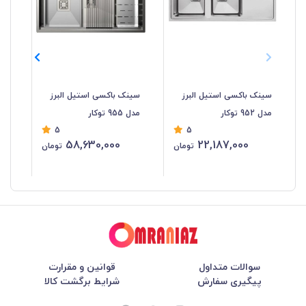
سینک باکسی استیل البرز
سینک باکسی استیل البرز
سی
مدل 952 توکار
مدل 955 توکار
البرز
5
5
58,630,000
22,187,000
تومان
تومان
سوالات متداول
قوانین و مقرارت
پیگیری سفارش
شرایط برگشت کالا