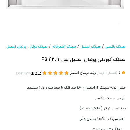
/
/
/
سینک باکسی
سینک استیل
سینک آشپزخانه
سینک توکار
پرنیان استیل
/
سینک کورینی پرنیان استیل مدل PS 4209
(
)
برند:
پرنیان استیل
کدکالا:
5
امتیاز
1
خریدار
جنس بدنه سینک از استیل 10-18 ضد زنگ با ضخامت ورق 1 میلیمتر
طراحی سینک باکسی
نوع نصب توکار ( فلاش مونت )
ابعاد سینک 51*100 سانتی متر
عمق لگن 23 سانتیمتر