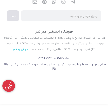
ارسال
فروشگاه اینترنتی عمرانیاز
عمرانیاز در راستای توزیع و پخش لوازم و تجهیزات ساختمانی با هدف ارسال کالاهای
مورد نیاز مشتریان گرامی با قیمت بسیار مناسب در اوایل سال 1390 فعالیت خود را
آغاز نموده و در سال 1397 با ظاهری جذاب و جدید ف
نمایش بیشتر
09199925374
02155580189
نشانی: تهران - خیابان پانزده خرداد غربی - خیابان عدالت خواه - کوچه علی اکبری- پلاک
45