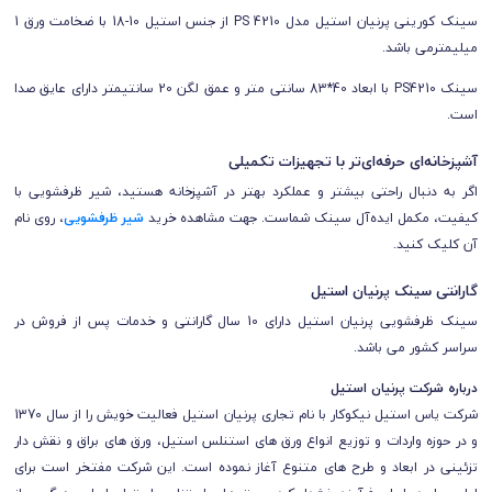
سینک کورینی پرنیان استیل مدل PS 4210 از جنس استیل 10-18 با ضخامت ورق 1
میلیمترمی باشد.
سینک PS4210 با ابعاد 40*83 سانتی متر و عمق لگن 20 سانتیمتر داراى عایق صدا
است.
آشپزخانه‌ای حرفه‌ای‌تر با تجهیزات تکمیلی
اگر به دنبال راحتی بیشتر و عملکرد بهتر در آشپزخانه هستید، شیر ظرفشویی با
کیفیت، مکمل ایده‌آل سینک شماست. جهت مشاهده خرید
شیر ظرفشویی
، روی نام
آن کلیک کنید.
گارانتی سینک پرنیان استیل
سینک ظرفشویی پرنیان استیل دارای 10 سال گارانتی و خدمات پس از فروش در
سراسر کشور می باشد.
درباره شرکت پرنیان استیل
شرکت یاس استیل نیکوکار با نام تجاری پرنیان استیل فعالیت خویش را از سال 1370
و در حوزه واردات و توزیع انواع ورق های استنلس استیل، ورق های براق و نقش دار
تزئینی در ابعاد و طرح های متنوع آغاز نموده است. این شرکت مفتخر است برای