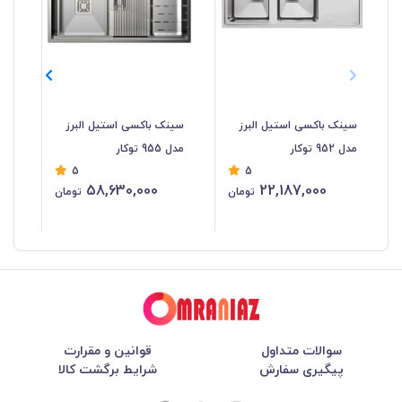
سینک باکسی استیل البرز
سینک باکسی استیل البرز
سی
مدل 952 توکار
مدل 955 توکار
البرز
5
5
58,630,000
22,187,000
تومان
تومان
سوالات متداول
قوانین و مقرارت
پیگیری سفارش
شرایط برگشت کالا