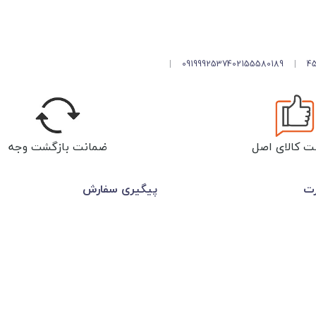
|
09199925374
02155580189
|
ت کالای اصل
ضمانت بازگشت وجه
رت
پیگیری سفارش