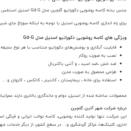
جنس بدنه کاسه روشویی دکوراتیو گلچین مدل Gd-G استیل استنلس آنتی باکتریال به رنگ طلایی در قطر 42 سانتی متر است.
برای راه اندازی کاسه روشویی استیل با توجه به اینکه سوراخ جای شی
ویژگی های کاسه روشویی دکوراتیو استیل مدل Gd-G
قابلیت آبکاری و پوشش‌های دکوراتیو متناسب با هر نوع سلیقه 
نصب به صورت روکار
ضد خش ،ضد اسید ، و آنتی باکتریال
طراحی محصول به صورت مدرن
استفاده برای خانه ، بیمارستان ، کانتینر ، کانکس ، کاروان و......
محصولات ساخته شده از استیل، دوام و ماندگاری بالاتری دارند عمرانیا
درباره شرکت شهر آذین گلچین
این شرکت، تنها تولید کننده روشویی، کاسه توالت ایرانی و فرنگی اس
اداری، کلینک‌ها، مراکز گردشگری و… در سطح کشور، از دیگر خدمات شه