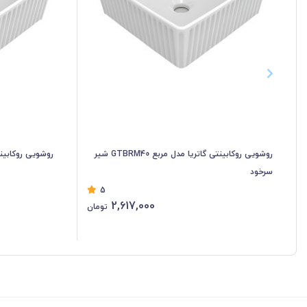
روشویی روکابینتی گاتریا مدل مربع GTBRM40 شیر
روشویی روکابینتی گ
سرخود
5
2,617,000
تومان