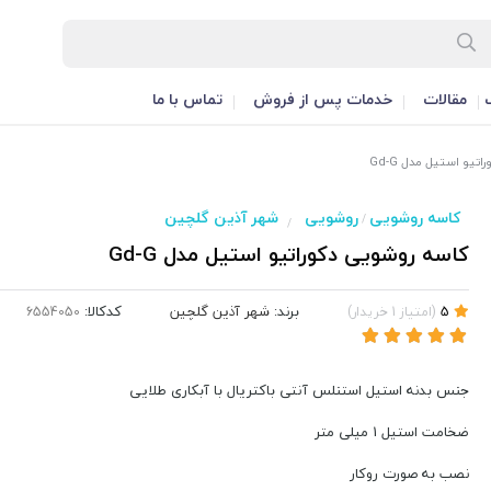
مقالات
خدمات پس از فروش
تماس با ما
یو استیل مدل Gd-G
کاسه روشویی
روشویی
شهر آذین گلچین
/
/
کاسه روشویی دکوراتیو استیل مدل Gd-G
برند:
شهر آذین گلچین
کدکالا:
5
(
امتیاز
1
خریدار
)
جنس بدنه استیل استنلس آنتی باکتریال با آبکاری طلایی
ضخامت استیل 1 میلی متر
نصب به صورت روکار