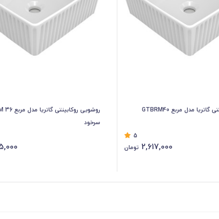
اتریا مدل مربع GTBRM40
سرخود
5
5,000
2,617,000
تومان