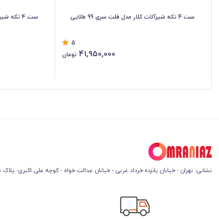
ست 4 تکه شیرآلات کلار مدل فلت سری 99 طلایی
ست 4 تکه شیرآلات کلار مدل فلت سری 99 کروم
5
41,950,000
تومان
نشانی: تهران - خیابان پانزده خرداد غربی - خیابان عدالت خواه - کوچه علی اکبری- پلاک 45