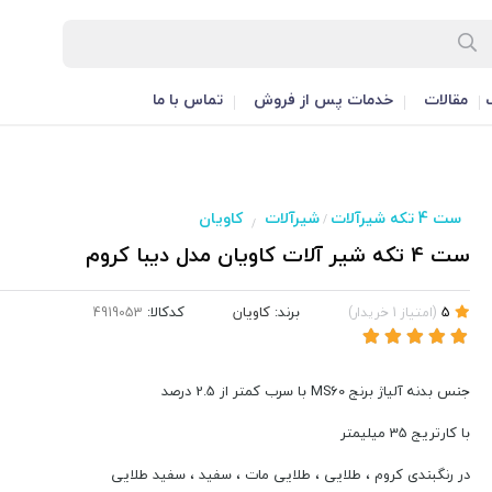
مقالات
خدمات پس از فروش
تماس با ما
ست 4 تکه شیرآلات
شیرآلات
کاویان
/
/
ست 4 تکه شیر آلات کاویان مدل دیبا کروم
برند:
کاویان
کدکالا:
5
(
امتیاز
1
خریدار
)
جنس بدنه آلیاژ برنج MS60 با سرب کمتر از 2.5 درصد
با کارتریج 35 میلیمتر
در رنگبندی کروم ، طلایی ، طلایی مات ، سفید ، سفید طلایی