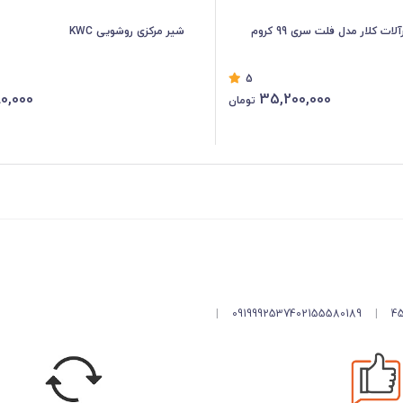
شیر مرکزی روشویی KWC
5
80,000
35,200,000
تومان
|
09199925374
02155580189
|