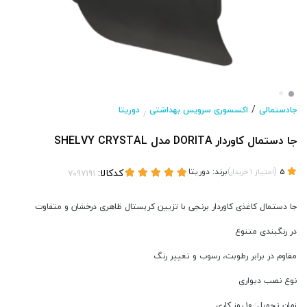
/
جادستمالی
اکسسوری سرویس بهداشتی
دوریتا
/
جا دستمال کاوردار DORITA مدل SHELVY CRYSTAL
(
)
برند:
دوریتا
کدکالا:
5
امتیاز
1
خریدار
جا دستمال کاغذی کاوردار برنجی با تزیین کریستال ظاهری درخشان و متفاوت
در رنگبندی متنوع
مقاوم در برابر رطوبت، رسوب و تغییر رنگ
نوع نصب دیواری
زمان تحویل: ۱۰ روز کاری