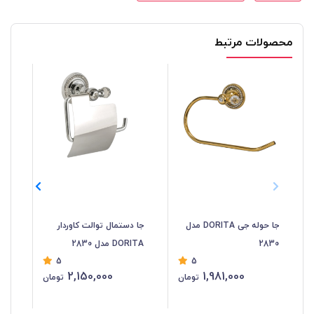
محصولات مرتبط
جا حوله جی DORITA مدل
جا دستمال توالت کاوردار
2830
DORITA مدل 2830
مدل 
5
5
2,150,000
1,981,000
تومان
تومان