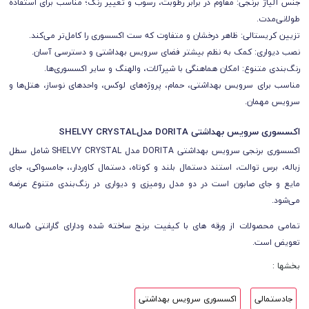
جنس آلیاژ برنجی: مقاوم در برابر رطوبت، رسوب و تغییر رنگ؛ مناسب برای استفاده
طولانی‌مدت.
تزیین کریستالی: ظاهر درخشان و متفاوت که ست اکسسوری را کامل‌تر می‌کند.
نصب دیواری: کمک به نظم بیشتر فضای سرویس بهداشتی و دسترسی آسان.
رنگ‌بندی متنوع: امکان هماهنگی با شیرآلات، والهنگ و سایر اکسسوری‌ها.
مناسب برای سرویس بهداشتی، حمام، پروژه‌های لوکس، واحدهای نوساز، هتل‌ها و
سرویس مهمان.
اکسسوری سرویس بهداشتی DORITA مدلSHELVY CRYSTAL
اکسسوری برنجی سرویس بهداشتی DORITA مدل SHELVY CRYSTAL شامل سطل
زباله، برس توالت، استند دستمال بلند و کوتاه، دستمال کاوردار،، جامسواکی، جای
مایع و جای صابون است در دو مدل رومیزی و دیواری در رنگ‌بندی متنوع عرضه
می‌شود.
تمامی محصولات از ورقه های با کیفیت برنج ساخته شده ودارای گارانتی 5ساله
تعویض است.
بخشها :
جادستمالی
اکسسوری سرویس بهداشتی