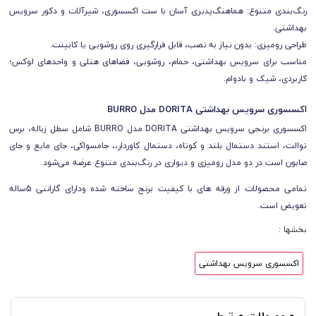
رنگ‌بندی متنوع: هماهنگ‌پذیری آسان با ست اکسسوری، شیرآلات و دکور سرویس
بهداشتی.
طراحی رومیزی: بدون نیاز به نصب، قابل قرارگیری روی روشویی یا کابینت.
مناسب برای سرویس بهداشتی، حمام، روشویی، فضاهای هتلی و واحدهای لوکس؛
کاربردی، شیک و بادوام.
اکسسوری سرویس بهداشتی DORITA مدل BURRO
اکسسوری برنجی سرویس بهداشتی DORITA مدل BURRO شامل سطل زباله، برس
توالت، استند دستمال بلند و کوتاه، دستمال کاوردار،، جامسواکی، جای مایع و جای
صابون است در دو مدل رومیزی و دیواری در رنگ‌بندی متنوع عرضه می‌شود.
تمامی محصولات از ورقه های با کیفیت برنج ساخته شده ودارای گارانتی 5ساله
تعویض است.
بخشها :
اکسسوری سرویس بهداشتی
محصولات مرتبط