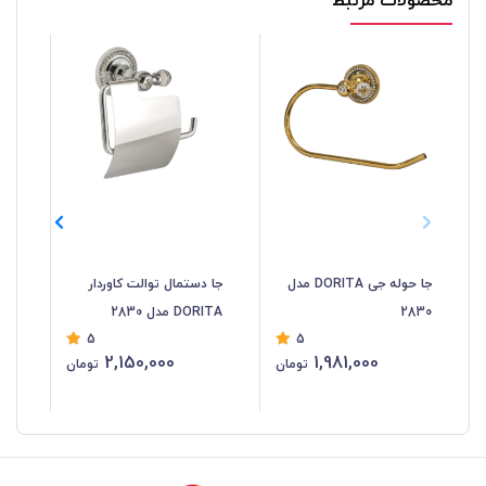
جا حوله جی DORITA مدل
جا دستمال توالت کاوردار
2830
DORITA مدل 2830
مدل 
5
5
2,150,000
1,981,000
تومان
تومان