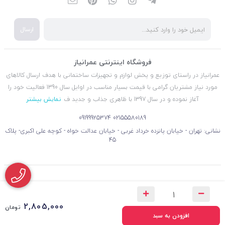
ارسال
فروشگاه اینترنتی عمرانیاز
عمرانیاز در راستای توزیع و پخش لوازم و تجهیزات ساختمانی با هدف ارسال کالاهای
مورد نیاز مشتریان گرامی با قیمت بسیار مناسب در اوایل سال 1390 فعالیت خود را
آغاز نموده و در سال 1397 با ظاهری جذاب و جدید ف
نمایش بیشتر
09199925374
02155580189
نشانی: تهران - خیابان پانزده خرداد غربی - خیابان عدالت خواه - کوچه علی اکبری- پلاک
45
2,805,000
تومان
افزودن به سبد