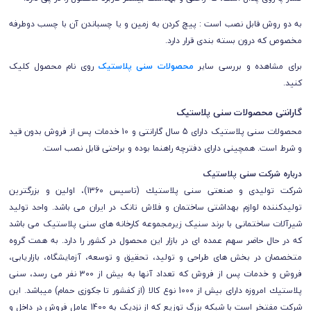
به دو روش قابل نصب است : پیچ کردن به زمین و یا چسباندن آن با چسب دوطرفه
مخصوص که درون بسته بندی قرار دارد.
برای مشاهده و بررسی سایر
محصولات سنی پلاستیک
روی نام محصول کلیک
کنید.
گارانتی محصولات سنی پلاستیک
محصولات سنی پلاستیک دارای 5 سال گارانتی و 10 خدمات پس از فروش بدون قید
و شرط است. همچینی دارای دفترچه راهنما بوده و براحتی قابل نصب است.
درباره شرکت سنی پلاستیک
شركت توليدی و صنعتی سنی پلاستيك (تاسيس 1360)، اولين و بزرگترين
توليدكننده لوازم بهداشتی ساختمان و
فلاش تانک
در ايران می باشد. واحد تولید
شیرآلات ساختمانی با برند سنیک زیرمجموعه کارخانه های سنی پلاستیک می باشد
که در حال حاضر سهم عمده ای در بازار این محصول در کشور را دارد. به همت گروه
متخصصان در بخش های طراحی و تولید، تحقيق و توسعه، آزمایشگاه، بازاریابی،
فروش و خدمات پس از فروش که تعداد آنها به بیش از 300 نفر می رسد، سنی
پلاستيك امروزه دارای بیش از 1000 نوع کالا (از کفشور تا جکوزی حمام) میباشد. این
شرکت مفتخر است با شبکه بزرگ توزیع که از نزدیک به 1400 عامل فروش در داخل و