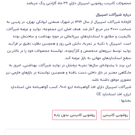
محصولات کابینت روشویی اسپیرال دارای 36 ماه گارانتی رنگ میباشد.
درباره شیرآلات اسپیرال
کارخانه شیرآلات اسپیرال از سال ۱۳۷۶ در شهرک صنعتی ایوانکی تهران، در زمینی به
مساحت ۴۰۰۰ متر مربع آغاز شد. هدف اصلی این مجموعه، تولید و عرضه شیرآلات
باکیفیت و مطابق با استانداردهای بین‌المللی در حوزه بهداشت و ساختمان بوده
است. اسپیرال با تکیه بر تجربه، دانش فنی روز و همچنین نظارت دقیق بر فرآیند
تولید توسط نیروهای متخصص و کارآزموده، توانسته محصولات خود را در بالاترین
سطح استانداردهای جهانی به بازار عرضه کند.
این برند با پشتوانه‌ی سال‌ها تجربه درخشان در تولید شیرآلات بهداشتی، امروز به
جایگاهی معتبر در بازار داخلی دست یافته و همچنین توانسته در بازارهای خارجی نیز
حضوری موفق داشته باشد.
شیرآلات اسپیرال دارای اخذ گواهینامه ایزو ۹۰۰۱، کسب گواهینامه ملی استاندارد
ایران، اخذ استاندارد CE
بخشها :
روشویی کابینتی
روشویی کابینتی بدون پایه