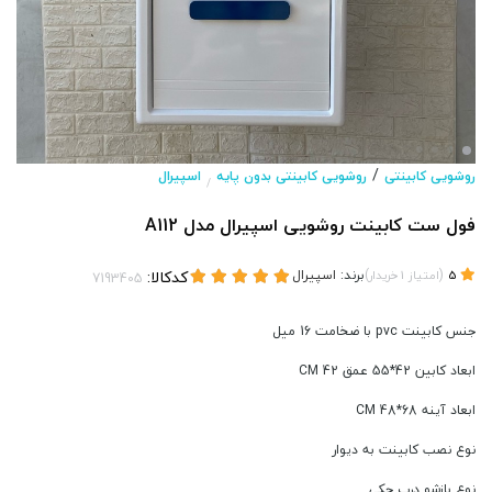
/
روشویی کابینتی
روشویی کابینتی بدون پایه
اسپیرال
/
فول ست کابینت روشویی اسپیرال مدل A112
(
)
برند:
اسپیرال
کدکالا:
5
امتیاز
1
خریدار
جنس کابینت pvc با ضخامت 16 میل
ابعاد کابین 42*55 عمق 42 CM
ابعاد آینه 68*48 CM
نوع نصب کابینت به دیوار
نوع بازشو درب جکی