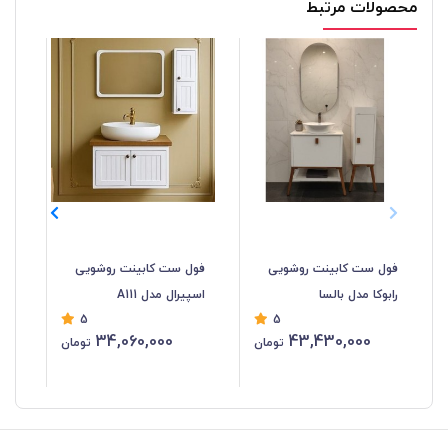
محصولات مرتبط
فول ست کابینت روشویی
فول ست کابینت روشویی
فو
رابوکا مدل بالسا
اسپیرال مدل A111
اسپ
5
5
34,060,000
43,430,000
تومان
تومان