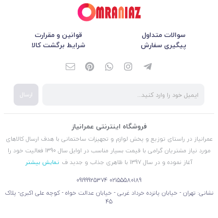
سوالات متداول
قوانین و مقرارت
پیگیری سفارش
شرایط برگشت کالا
ارسال
فروشگاه اینترنتی عمرانیاز
عمرانیاز در راستای توزیع و پخش لوازم و تجهیزات ساختمانی با هدف ارسال کالاهای
مورد نیاز مشتریان گرامی با قیمت بسیار مناسب در اوایل سال 1390 فعالیت خود را
آغاز نموده و در سال 1397 با ظاهری جذاب و جدید ف
نمایش بیشتر
09199925374
02155580189
نشانی: تهران - خیابان پانزده خرداد غربی - خیابان عدالت خواه - کوچه علی اکبری- پلاک
45