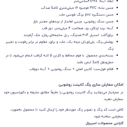
ابعاد آینه: 68*48سانتی‌متر
جنس بدنه: PVC فومیزه 16 میلی‌متری کاملاً ضدآب
جنس دستگیره pvc برنگ طوسی مات
جنس سنگ روشویی: چینی لعابدار از برندهای معتبر بازار
آینه: برند اردکان یزد، ضخامت 4 میلی‌متر، دور قاب
یراق‌آلات: استیل 304 ضدزنگ، ریل ساچمه‌ای روان، جک آرام‌بند
پوشش رنگ: پلی‌اورتان درجه یک، مات و براق، مقاوم در برابر رطوبت و تغییر
رنگ
بسته‌بندی محصول: با فوم محافظ و کارتن 5 لایه کرافت انجام می‌شود تا در
حمل‌ونقل کاملاً ایمن باشد.
اقلام فول‌ست: کابین اصلی + سنگ روشویی + آینه دورقاب
امکان سفارش سازی رنگ کابینت روشویی
در عمرانیاز می‌توانید رنگ کابینت روشویی را دقیقاً مطابق سلیقه و دکوراسیون خود
سفارش دهید.
کافی است کد رنگ و تصویر رنگ موردنظر خود را ارسال کنید تا محصول به‌صورت
سفارشی ساخته شود.
گارانتی محصولات اسپیرال