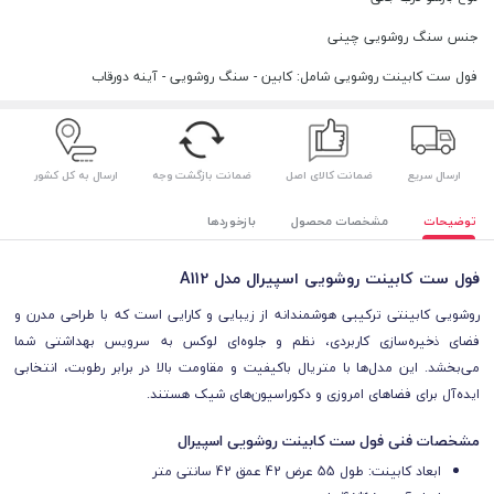
جنس سنگ روشویی چینی
فول ست کابینت روشویی شامل: کابین - سنگ روشویی - آینه دورقاب
ارسال سریع
ضمانت کالای اصل
ضمانت بازگشت وجه
ارسال به کل کشور
توضیحات
مشخصات محصول
بازخوردها
فول ست کابینت روشویی اسپیرال مدل A112
روشویی کابینتی ترکیبی هوشمندانه از زیبایی و کارایی است که با طراحی مدرن و
فضای ذخیره‌سازی کاربردی، نظم و جلوه‌ای لوکس به سرویس بهداشتی شما
می‌بخشد. این مدل‌ها با متریال باکیفیت و مقاومت بالا در برابر رطوبت، انتخابی
ایده‌آل برای فضاهای امروزی و دکوراسیون‌های شیک هستند.
مشخصات فنی فول ست کابینت روشویی اسپیرال
ابعاد کابینت: طول 55 عرض 42 عمق 42 سانتی متر