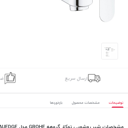
ارسال سریع
ضم
توضیحات
مشخصات محصول
بازخوردها
مشخصات شیر روشویی توکار گروهه GROHE مدل BAUEDGE بائواِچ