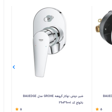
 گروهه GROHE مدل BAUEDGE
شیر دوش توکار گروهه GROHE مدل BAUEDGE
بائواِچ کد 29039001
بائوا
5
5