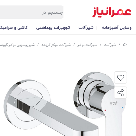
وسایل آشپزخانه
شیرآلات
تجهیزات بهداشتی
کاشی و سرامیک
/
شیرآلات
/
شیرآلات توکار
/
شیرآلات توکار گروهه
/
شیر روشویی توکار گروهه Grohe مدل BAUEDGE - کد 474000