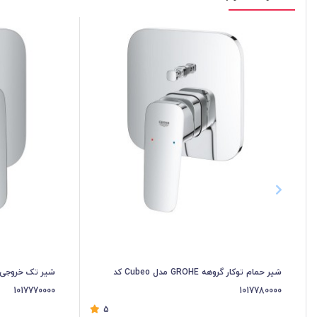
شیر حمام توکار گروهه GROHE مدل Cubeo کد
1017770000
1017780000
5