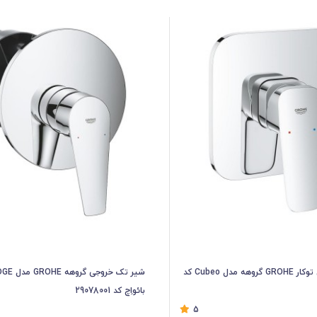
شیر تک خروجی توکار GROHE گروهه مدل Cubeo کد
شیر تک خروجی
بائواِچ کد 29078001
5