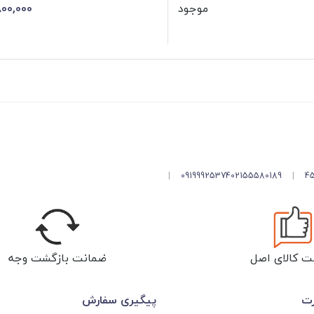
موجود
00,000
|
09199925374
02155580189
|
ت کالای اصل
ضمانت بازگشت وجه
رت
پیگیری سفارش