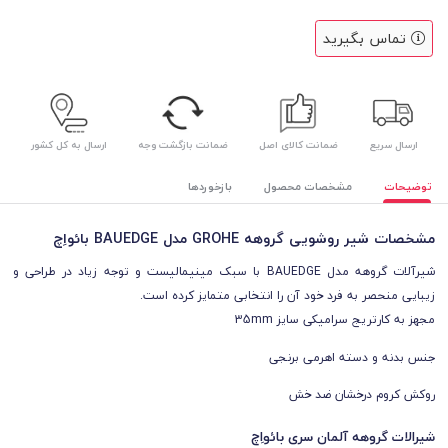
تماس بگیرید
ارسال سریع
ضمانت کالای اصل
ضمانت بازگشت وجه
ارسال به کل کشور
توضیحات
مشخصات محصول
بازخوردها
مشخصات شیر روشویی گروهه GROHE مدل BAUEDGE بائواِچ
شیرآلات گروهه مدل BAUEDGE با سبک مینیمالیست و توجه زیاد در طراحی و
زیبایی منحصر به فرد خود آن را انتخابی متمایز کرده است.
مجهز به کارتریج سرامیکی سایز 35mm
جنس بدنه و دسته اهرمی برنجی
روکش کروم درخشان ضد خش
شیرالات گروهه آلمان سری بائواِچ