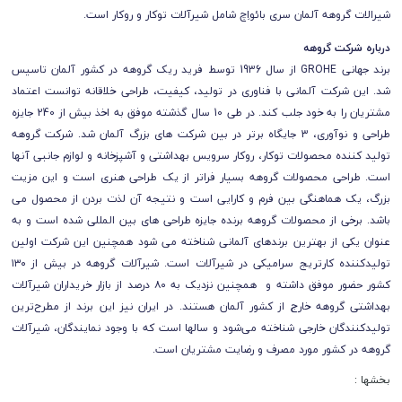
شیرالات گروهه آلمان سری بائواِچ شامل شیرآلات توکار و روکار است.
درباره شرکت گروهه
برند جهانی GROHE از سال 1936 توسط فرید ریک گروهه در کشور آلمان تاسیس
شد. این شرکت آلمانی با فناوری در تولید، کیفیت، طراحی خلاقانه توانست اعتماد
مشتریان را به خود جلب کند. در طی 10 سال گذشته موفق به اخذ بیش از 240 جایزه
طراحی و نوآوری، 3 جایگاه برتر در بین شرکت های بزرگ آلمان شد. شرکت گروهه
تولید کننده محصولات توکار، روکار سرویس بهداشتی و آشپزخانه و لوازم جانبی آنها
است. طراحی محصولات گروهه بسیار فراتر از یک طراحی هنری است و این مزیت
بزرگ، یک هماهنگی بین فرم و کارایی است و نتیجه آن لذت بردن از محصول می
باشد. برخی از محصولات گروهه برنده جایزه طراحی های بین المللی شده است و به
عنوان یکی از بهترین برندهای آلمانی شناخته می شود همچنین این شرکت اولین
تولیدکننده کارتریج سرامیکی در شیرآلات است. شیرآلات گروهه در بیش از ۱۳۰
کشور حضور موفق داشته و همچنین نزدیک به ۸۰ درصد از بازار خریداران شیرآلات
بهداشتی گروهه خارج از کشور آلمان هستند. در ایران نیز این برند از مطرح‌ترین
تولیدکنندگان خارجی شناخته می‌شود و سالها است که با وجود نمایندگان، شیرآلات
گروهه در کشور مورد مصرف و رضایت مشتریان است.
بخشها :