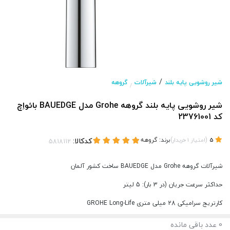
/
شیر روشویی پایه بلند
شیرآلات
گروهه
/
شیر روشویی پایه بلند گروهه Grohe مدل BAUEDGE بائواِچ
کد 23761001
(
)
برند:
گروهه
کدکالا:
5
امتیاز
1
خریدار
شیرآلات گروهه Grohe مدل BAUEDGE ساخت کشور آلمان
حداکثر سرعت جریان (در 3 بار): 5 لیتر
کارتریج سرامیکی 28 میلی متری GROHE Long-Life
0
عدد باقی مانده