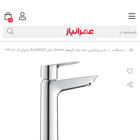
0
شیرآلات
شیر روشویی پایه بلند گروهه Grohe مدل BAUEDGE بائواِچ کد 23761001
/
/