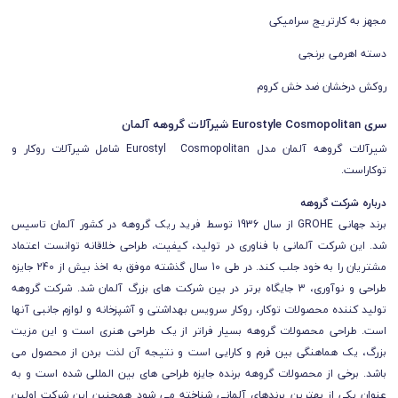
مجهز به کارتریج سرامیکی
دسته اهرمی برنجی
روکش درخشان ضد خش کروم
سری Eurostyle Cosmopolitan شیرآلات گروهه آلمان
شیرآلات گروهه آلمان مدل Eurostyl Cosmopolitan شامل شیرآلات روکار و
توکاراست.
درباره شرکت گروهه
برند جهانی GROHE از سال 1936 توسط فرید ریک گروهه در کشور آلمان تاسیس
شد. این شرکت آلمانی با فناوری در تولید، کیفیت، طراحی خلاقانه توانست اعتماد
مشتریان را به خود جلب کند. در طی 10 سال گذشته موفق به اخذ بیش از 240 جایزه
طراحی و نوآوری، 3 جایگاه برتر در بین شرکت های بزرگ آلمان شد. شرکت گروهه
تولید کننده محصولات توکار، روکار سرویس بهداشتی و آشپزخانه و لوازم جانبی آنها
است. طراحی محصولات گروهه بسیار فراتر از یک طراحی هنری است و این مزیت
بزرگ، یک هماهنگی بین فرم و کارایی است و نتیجه آن لذت بردن از محصول می
باشد. برخی از محصولات گروهه برنده جایزه طراحی های بین المللی شده است و به
عنوان یکی از بهترین برندهای آلمانی شناخته می شود همچنین این شرکت اولین