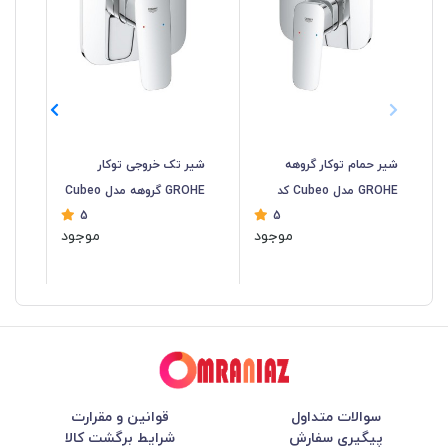
شیر حمام توکار گروهه
شیر تک خروجی توکار
شی
GROHE مدل Cubeo کد
GROHE گروهه مدل Cubeo
5
5
1017780000
کد 1017770000
بائوا
موجود
موجود
سوالات متداول
قوانین و مقرارت
پیگیری سفارش
شرایط برگشت کالا