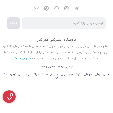
ارسال
فروشگاه اینترنتی عمرانیاز
عمرانیاز در راستای توزیع و پخش لوازم و تجهیزات ساختمانی با هدف ارسال کالاهای
مورد نیاز مشتریان گرامی با قیمت بسیار مناسب در اوایل سال 1390 فعالیت خود را
آغاز نموده و در سال 1397 با ظاهری جذاب و جدید ف
نمایش بیشتر
09199925374
02155580189
نشانی: تهران - خیابان پانزده خرداد غربی - خیابان عدالت خواه - کوچه علی اکبری- پلاک
45