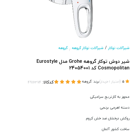
/
شیرآلات توکار
شیرآلات توکار گروهه
گروهه
/
شیر دوش توکار گروهه Grohe مدل Eurostyle
Cosmopolitan کد 24054001
(
)
برند:
گروهه
کدکالا:
5
امتیاز
1
خریدار
مجهز به کارتریج سرامیکی
دسته اهرمی برنجی
روکش درخشان ضد خش کروم
ساخت کشور آلمان