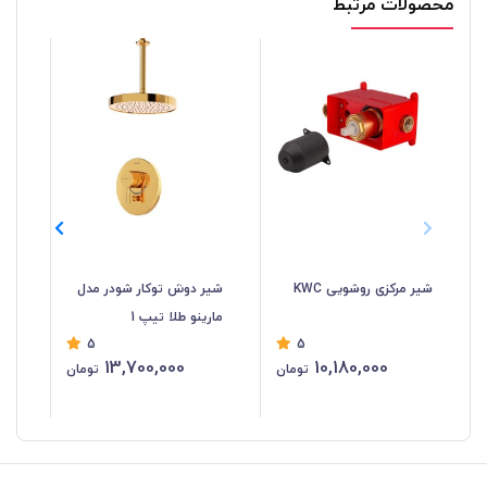
محصولات مرتبط
شیر مرکزی روشویی KWC
شیر دوش توکار شودر مدل
شی
مارینو طلا تیپ 1
گل
5
5
13,700,000
10,180,000
تومان
تومان