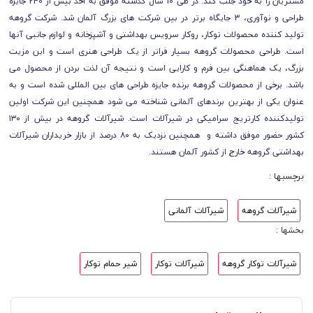
مشتریان را به خود جلب کند. در طی 10 سال گذشته موفق به اخذ بیش از 240 جایزه
طراحی و نوآوری، 3 جایگاه برتر در بین شرکت های بزرگ آلمان شد. شرکت گروهه
تولید کننده محصولات توکار، روکار سرویس بهداشتی و آشپزخانه و لوازم جانبی آنها
است. طراحی محصولات گروهه بسیار فراتر از یک طراحی هنری است و این مزیت
بزرگ، یک هماهنگی بین فرم و کارایی است و نتیجه آن لذت بردن از محصول می
باشد. برخی از محصولات گروهه برنده جایزه طراحی های بین المللی شده است و به
عنوان یکی از بهترین برندهای آلمانی شناخته می شود همچنین این شرکت اولین
تولیدکننده کارتریج سرامیکی در شیرآلات است. شیرآلات گروهه در بیش از ۱۳۰
کشور حضور موفق داشته و همچنین نزدیک به ۸۰ درصد از بازار خریداران شیرآلات
بهداشتی گروهه خارج از کشور آلمان هستند.
برچسبها :
شیرآلات گروهه
شیرآلات آلمانی
بخشها :
شیرآلات توکار گروهه
شیرآلات توکار
شیر حمام توکار