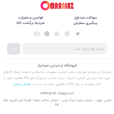
سوالات متداول
قوانین و مقرارت
پیگیری سفارش
شرایط برگشت کالا
ارسال
فروشگاه اینترنتی عمرانیاز
عمرانیاز در راستای توزیع و پخش لوازم و تجهیزات ساختمانی با هدف ارسال کالاهای
مورد نیاز مشتریان گرامی با قیمت بسیار مناسب در اوایل سال 1390 فعالیت خود را
آغاز نموده و در سال 1397 با ظاهری جذاب و جدید ف
نمایش بیشتر
09199925374
02155580189
نشانی: تهران - خیابان پانزده خرداد غربی - خیابان عدالت خواه - کوچه علی اکبری- پلاک
45