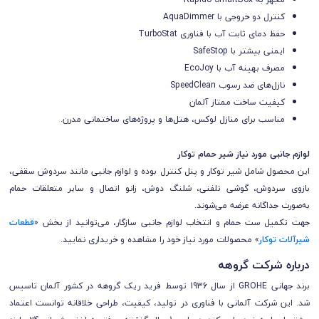
کنترل دو خروجی با AquaDimmer
حفظ دمای ثابت آب با فناوری TurboStat
ایمنی بیشتر با SafeStop
مصرف بهینه آب با EcoJoy
نازل‌های ضد رسوب SpeedClean
کیفیت ساخت ممتاز آلمان
مناسب برای منازل لوکس، هتل‌ها و پروژه‌های ساختمانی مدرن.
لوازم جانبی مورد نیاز شیر حمام توکار
این محصول شامل شیر توکار و پنل کنترل بوده و لوازم جانبی مانند سردوش سقفی،
بازوی سردوش، گوشی تلفنی، شلنگ دوش، زانو اتصال و سایر متعلقات حمام
به‌صورت جداگانه عرضه می‌شوند.
جهت تکمیل ست حمام و انتخاب لوازم جانبی سازگار، می‌توانید از بخش «
قطعات
شیرآلات توکار
» محصولات مورد نیاز خود را مشاهده و خریداری نمایید.
درباره شرکت گروهه
برند جهانی GROHE از سال 1936 توسط فرید ریک گروهه در کشور آلمان تاسیس
شد. این شرکت آلمانی با فناوری در تولید، کیفیت، طراحی خلاقانه توانست اعتماد