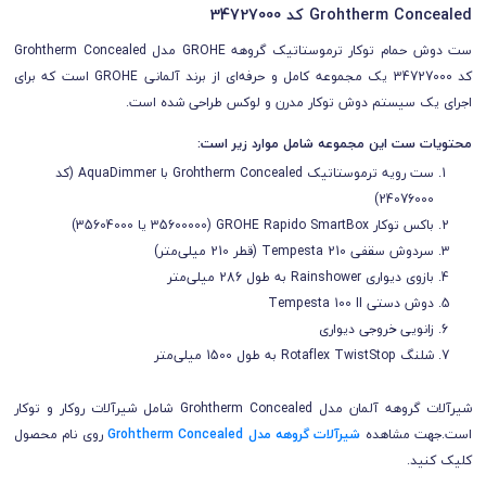
Grohtherm Concealed کد 34727000
ست دوش حمام توکار ترموستاتیک گروهه GROHE مدل Grohtherm Concealed
کد 34727000 یک مجموعه کامل و حرفه‌ای از برند آلمانی GROHE است که برای
اجرای یک سیستم دوش توکار مدرن و لوکس طراحی شده است.
محتویات ست این مجموعه شامل موارد زیر است:
ست رویه ترموستاتیک Grohtherm Concealed با AquaDimmer (کد
24076000)
باکس توکار GROHE Rapido SmartBox (35600000 یا 35604000)
سردوش سقفی Tempesta 210 (قطر 210 میلی‌متر)
بازوی دیواری Rainshower به طول 286 میلی‌متر
دوش دستی Tempesta 100 II
زانویی خروجی دیواری
شلنگ Rotaflex TwistStop به طول 1500 میلی‌متر
شیرآلات گروهه آلمان مدل Grohtherm Concealed شامل شیرآلات روکار و توکار
است.
جهت مشاهده
شیرآلات
گروهه مدل Grohtherm Concealed
روی نام محصول
کلیک کنید.