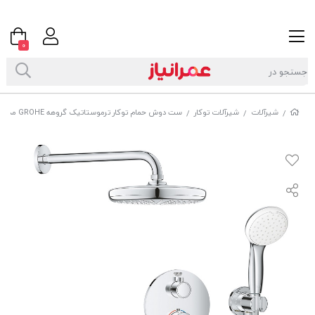
0
شیرآلات
شیرآلات توکار
ست دوش حمام توکار ترموستاتیک گروهه GROHE مدل Grohtherm Concealed کد 34727000
/
/
/