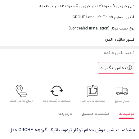
دبی خروجی B حدود27 لیتر خروجی C حدود30 لیتر در دقیقه
آبکاری مقاوم GROHE Long-Life Finish
نوع نصب توکار (Concealed Installation)
کشور سازنده آلمان
1
عدد باقی مانده
تماس بگیرید
ارسال سریع
ضمانت کالای اصل
ضمانت بازگشت وجه
ارسال به کل کشور
توضیحات
مشخصات محصول
بازخوردها
مشخصات شیر دوش حمام توکار ترموستاتیک گروهه GROHE مدل