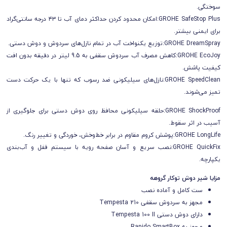
سوختگی.
GROHE SafeStop Plus:امکان محدود کردن حداکثر دمای آب تا ۴۳ درجه سانتی‌گراد
برای ایمنی بیشتر.
GROHE DreamSpray:توزیع یکنواخت آب در تمام نازل‌های سردوش و دوش دستی.
GROHE EcoJoy:کاهش مصرف آب سردوش سقفی به 9.5 لیتر در دقیقه بدون افت
کیفیت پاشش.
GROHE SpeedClean:نازل‌های سیلیکونی ضد رسوب که تنها با یک حرکت دست
تمیز می‌شوند.
GROHE ShockProof:حلقه سیلیکونی محافظ روی دوش دستی برای جلوگیری از
آسیب در اثر سقوط.
GROHE LongLife:پوشش کروم مقاوم در برابر خط‌وخش، خوردگی و تغییر رنگ.
GROHE QuickFix:نصب سریع و آسان صفحه رویه با سیستم قفل و آب‌بندی
یکپارچه.
مزایا شیر دوش توکار گروهه
ست کامل و آماده نصب
مجهز به سردوش سقفی Tempesta 210
دارای دوش دستی Tempesta 100 II
مجهز به Rapido SmartBox