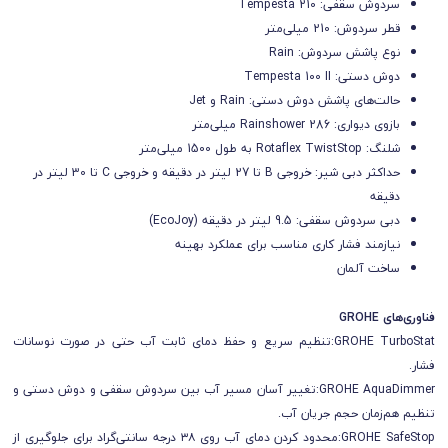
سردوش سقفی: Tempesta 210
قطر سردوش: 210 میلی‌متر
نوع پاشش سردوش: Rain
دوش دستی: Tempesta 100 II
حالت‌های پاشش دوش دستی: Rain و Jet
بازوی دیواری: Rainshower 286 میلی‌متر
شلنگ: Rotaflex TwistStop به طول 1500 میلی‌متر
حداکثر دبی شیر: خروجی B تا 27 لیتر در دقیقه و خروجی C تا 30 لیتر در
دقیقه
دبی سردوش سقفی: 9.5 لیتر در دقیقه (EcoJoy)
نیازمند فشار کاری مناسب برای عملکرد بهینه
ساخت آلمان
فناوری‌های GROHE
GROHE TurboStat:تنظیم سریع و حفظ دمای ثابت آب حتی در صورت نوسانات
فشار.
GROHE AquaDimmer:تغییر آسان مسیر آب بین سردوش سقفی و دوش دستی و
تنظیم هم‌زمان حجم جریان آب.
GROHE SafeStop:محدود کردن دمای آب روی ۳۸ درجه سانتی‌گراد برای جلوگیری از