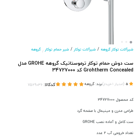
/
/
شیرآلات توکار گروهه
شیرآلات توکار
شیر حمام توکار
گروهه
/
ست دوش حمام توکار ترموستاتیک گروهه GROHE مدل
Grohtherm Concealed کد 34727000
(
)
برند:
گروهه
کدکالا:
5
امتیاز
1
خریدار
کد محصول 34727000
طراحی مدرن و مینیمال با صفحه گرد
ست کامل و آماده نصب GROHE
تعداد خروجی آب 2 عدد