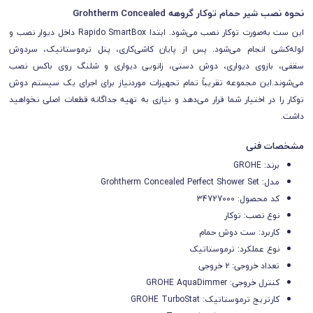
نحوه نصب شیر حمام توکار گروهه Grohtherm Concealed
این ست به‌صورت توکار نصب می‌شود. ابتدا Rapido SmartBox داخل دیوار نصب و
لوله‌کشی انجام می‌شود. پس از پایان کاشی‌کاری، پنل ترموستاتیک، سردوش
سقفی، بازوی دیواری، دوش دستی، زانویی دیواری و شلنگ روی باکس نصب
می‌شوند.این مجموعه تقریباً تمام تجهیزات موردنیاز برای اجرای یک سیستم دوش
توکار را در اختیار شما قرار می‌دهد و نیازی به تهیه جداگانه قطعات اصلی نخواهید
داشت.
مشخصات فنی
برند: GROHE
مدل: Grohtherm Concealed Perfect Shower Set
کد محصول: 34727000
نوع نصب: توکار
کاربرد: ست دوش حمام
نوع عملکرد: ترموستاتیک
تعداد خروجی: ۲ خروجی
کنترل خروجی: GROHE AquaDimmer
کارتریج ترموستاتیک: GROHE TurboStat