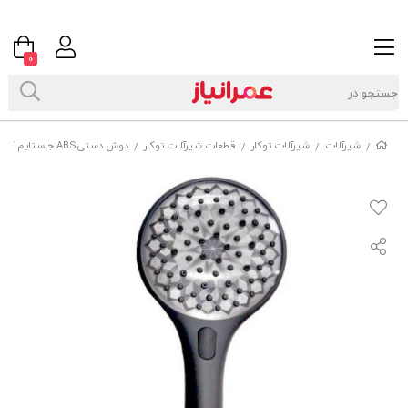
0
شیرآلات
شیرآلات توکار
قطعات شیرآلات توکار
دوش دستیABS جاستایم کد6877H391
/
/
/
/