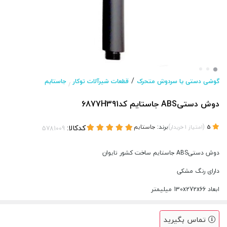
/
گوشی دستی یا سردوش متحرک
قطعات شیرآلات توکار
جاستایم
/
دوش دستیABS جاستایم کد6877H391
(
)
برند:
جاستایم
کدکالا:
5
امتیاز
1
خریدار
دوش دستیABS جاستایم ساخت کشور تایوان
دارای رنگ مشکی
ابعاد 130x272x66 میلیمتر
تماس بگیرید