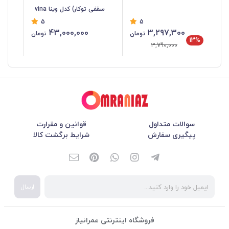
سقفی توکار) کدل وینا vina
مدل 
5
5
43,000,000
3,297,300
تومان
تومان
13%
3,790,000
سوالات متداول
قوانین و مقرارت
پیگیری سفارش
شرایط برگشت کالا
ارسال
فروشگاه اینترنتی عمرانیاز