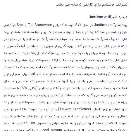
شیرالات جاستایم دارای گارانتی 5 ساله می باشد.
درباره شیرآلات Justime
برند شیرآلات Justime در سال 1976 توسط کمپانی Sheng Tai Brassware در کشور
تایوان تاسیس شد که بخاطر عرضه و تولید محصولات برتر توانسته همیشه در برند
های معروف شیرآلات شناخته شود. رمز موفقیت شیرآلات جاستایم را می توان در
ارائه طراحی های مدرن و خاص که با بهره گیری از اصول زیبا شناختی فرهنگ شرق و
غرب توانسته توجه جهانی را بخود جلب کند، این شرکت هیچ وقت خود را محدود به
مدل های مشخص و ساده نکرده و توانسته با ارائه محصولات ویژه مشتریان خود را
سوپرایز کند و همین موضوع باعث شده قیمت شیرآلات جاستایم نسبت به کیفیت
عرضه شده آن قطعا به صرفه باشد. البته استفاده از لفظ شیرآلات برای معرفی این
شرکت خیلی مناسب نمی باشد، زیرا آنها در تولید محصولات متنوعی در حال
فعالیت و عرضه محصولات می باشند. در شیرآلات جاستایم آبکاری PVD با ضخامت
0.3 میکرون انجام می گیرد که با استفاده از آبکاری زیرکونیم باعث شده سری های
ویژه طلایی و مات این شرکت از برترین نمونه های بازار باشد.
محصولات جاستایم نه
تنها نشان برتری تایوان (Taiwan Excellence) را از آن خود نموده، بلکه جوایز بین
المللی معتبر بسیاری را نیز در زمینه طراحی و کیفیت در سال‌های متمادی کسب
نموده اندکه از جمله آنها می‌توان به جایزه طراحی محصول Red Dot، رتبه سوم
رنکینگ جایزه معتبر طراحیiF آلمان،جایزه Good Design شیکاگو، جوایز معماری