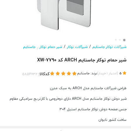
/
/
شیرآلات توکار جاستایم
شیرآلات توکار
شیر حمام توکار
جاستایم
/
شیر حمام توکار جاستایم ARCH کد XW-7790
(
)
برند:
جاستایم
کدکالا:
5
امتیاز
1
خریدار
طراحی شیرآلات جاستایم مدل ARCH به سبک مدرن
شیر دوش توکار جاستایم مدل ARCH دارای دوخروجی با کارتریج سرامیکی مقاوم
جنس صفحه دوش توکار جاستایم استیل 304
ساخت کشور تایوان