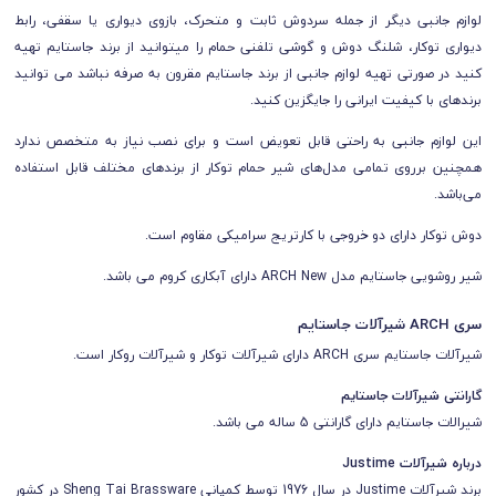
لوازم جانبی دیگر از جمله سردوش ثابت و متحرک، بازوی دیواری یا سقفی، رابط
دیواری توکار، شلنگ دوش و گوشی تلفنی حمام
را میتوانید از برند جاستایم تهیه
کنید در صورتی تهیه لوازم جانبی از برند جاستایم مقرون به صرفه نباشد می توانید
برندهای با کیفیت ایرانی را جایگزین کنید.
این لوازم جانبی به راحتی قابل تعویض است و برای نصب نیاز به متخصص ندارد
همچنین برروی تمامی مدل‌های شیر حمام توکار از برندهای مختلف قابل استفاده
می‌باشد.
دوش توکار دارای دو خروجی با کارتریج سرامیکی مقاوم است.
شیر روشویی جاستایم مدل ARCH New دارای آبکاری کروم می باشد.
سری ARCH شیرآلات جاستایم
شیرآلات جاستایم سری ARCH دارای شیرآلات توکار و شیرآلات روکار است.
گارانتی شیرآلات جاستایم
شیرالات جاستایم دارای گارانتی 5 ساله می باشد.
درباره شیرآلات Justime
برند شیرآلات Justime در سال 1976 توسط کمپانی Sheng Tai Brassware در کشور