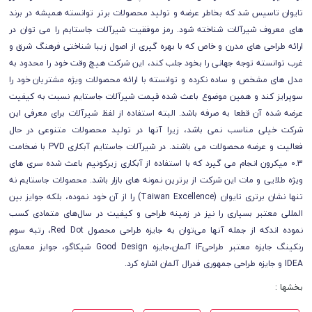
تایوان تاسیس شد که بخاطر عرضه و تولید محصولات برتر توانسته همیشه در برند
های معروف شیرآلات شناخته شود. رمز موفقیت شیرآلات جاستایم را می توان در
ارائه طراحی های مدرن و خاص که با بهره گیری از اصول زیبا شناختی فرهنگ شرق و
غرب توانسته توجه جهانی را بخود جلب کند، این شرکت هیچ وقت خود را محدود به
مدل های مشخص و ساده نکرده و توانسته با ارائه محصولات ویژه مشتریان خود را
سوپرایز کند و همین موضوع باعث شده قیمت شیرآلات جاستایم نسبت به کیفیت
عرضه شده آن قطعا به صرفه باشد. البته استفاده از لفظ شیرآلات برای معرفی این
شرکت خیلی مناسب نمی باشد، زیرا آنها در تولید محصولات متنوعی در حال
فعالیت و عرضه محصولات می باشند. در شیرآلات جاستایم آبکاری PVD با ضخامت
0.3 میکرون انجام می گیرد که با استفاده از آبکاری زیرکونیم باعث شده سری های
ویژه طلایی و مات این شرکت از برترین نمونه های بازار باشد.
محصولات جاستایم نه
تنها نشان برتری تایوان (Taiwan Excellence) را از آن خود نموده، بلکه جوایز بین
المللی معتبر بسیاری را نیز در زمینه طراحی و کیفیت در سال‌های متمادی کسب
نموده اندکه از جمله آنها می‌توان به جایزه طراحی محصول Red Dot، رتبه سوم
رنکینگ جایزه معتبر طراحیiF آلمان،جایزه Good Design شیکاگو، جوایز معماری
IDEA و جایزه طراحی جمهوری فدرال آلمان اشاره کرد.
بخشها :