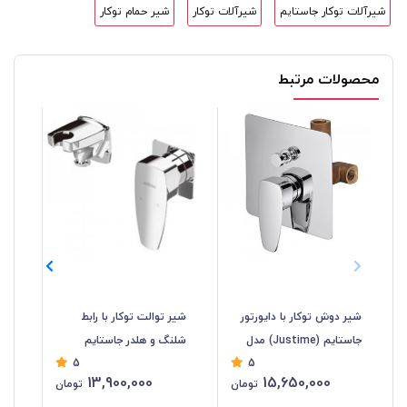
شیرآلات توکار جاستایم
شیرآلات توکار
شیر حمام توکار
محصولات مرتبط
شیر دوش توکار با دایورتور
شیر توالت توکار با رابط
شیر
جاستایم (Justime) مدل
شلنگ و هلدر جاستایم
5
5
پن2 Pan Il کد 6779
(Justime) مدل پن2 Pan Il
پن1 Pan I کد 5
13,900,000
15,650,000
تومان
تومان
کد 6779