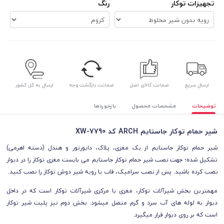
تجهیزات توکار
رنگ
ارسال سریع
ضمانت کالای اصل
ضمانت بازگشت وجه
ارسال به کل کشور
توضیحات
مشخصات محصول
بازخوردها
شیر حمام توکار جاستایم ARCH کد XW-7790
شیر حمام توکار جاستایم از یک مغزی، پلاک، دایورتور و هندل (دسته اهرمی)
تشکیل شده؛
جهت نصب شیر حمام توکار جاستایم می بایست مغزی توکار را در دیوار
نصب کرده باشید. پس از نصب سرامیک، قاب یا رویه شیر دوش توکار را نصب کنید.
مهمترین بخش شیرآلات توکار، مغزی یا مرکزی شیرآلات توکار است که در داخل
دیوار به لوله های آب سرد و گرم متصل میشود. بخش دوم نیز پلیت شیر توکار
است که بر روی دیوار قرار میگیرد.