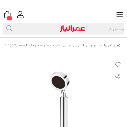
0
تجهیزات سرویس بهداشتی
وسایل حمام
دوش دستی جاستایم مدلelegant کد 67719S81
/
/
/