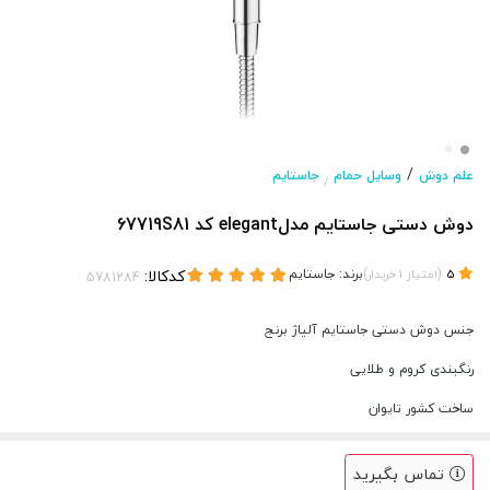
/
علم دوش
وسایل حمام
جاستایم
/
دوش دستی جاستایم مدلelegant کد 67719S81
(
)
برند:
جاستایم
کدکالا:
5
امتیاز
1
خریدار
جنس دوش دستی جاستایم آلیاژ برنج
رنگبندی کروم و طلایی
ساخت کشور تایوان
تماس بگیرید