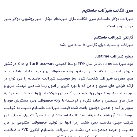
سری الگانت شیرآلات جاستایم
شیرآلات توکار جاستایم سری الگانت دارای شیرحمام توکار ، شیر روشویی توکار ،شیر
دوش توکار است.
گارانتی شیرآلات جاستایم
شیرالات جاستایم دارای گارانتی 5 ساله می باشد.
درباره شیرآلات Justime
برند شیرآلات Justime در سال 1976 توسط کمپانی Sheng Tai Brassware در کشور
تایوان تاسیس شد که بخاطر عرضه و تولید محصولات برتر توانسته همیشه در برند
های معروف شیرآلات شناخته شود. رمز موفقیت شیرآلات جاستایم را می توان در
ارائه طراحی های مدرن و خاص که با بهره گیری از اصول زیبا شناختی فرهنگ شرق و
غرب توانسته توجه جهانی را بخود جلب کند، این شرکت هیچ وقت خود را محدود به
مدل های مشخص و ساده نکرده و توانسته با ارائه محصولات ویژه مشتریان خود را
سوپرایز کند و همین موضوع باعث شده قیمت شیرآلات جاستایم نسبت به کیفیت
عرضه شده آن قطعا به صرفه باشد. البته استفاده از لفظ شیرآلات برای معرفی این
شرکت خیلی مناسب نمی باشد، زیرا آنها در تولید محصولات متنوعی در حال
فعالیت و عرضه محصولات می باشند. در شیرآلات جاستایم آبکاری PVD با ضخامت