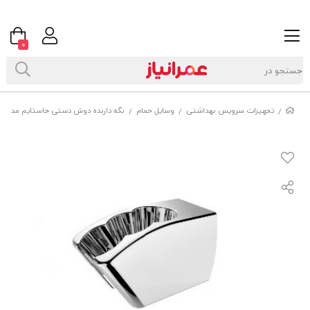
0
تجهیزات سرویس بهداشتی
وسایل حمام
نگه دارنده دوش دستی جاستایم مدلmoving ABSکد07659C79
/
/
/