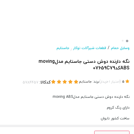
/
وسایل حمام
قطعات شیرآلات توکار
جاستایم
/
نگه دارنده دوش دستی جاستایم مدلmoving
ABSکد07659C79
(
)
برند:
جاستایم
کدکالا:
5
امتیاز
1
خریدار
نگه دارنده دوش دستی جاستایم مدلmoving ABS
دارای رنگ کروم
ساخت کشور تایوان