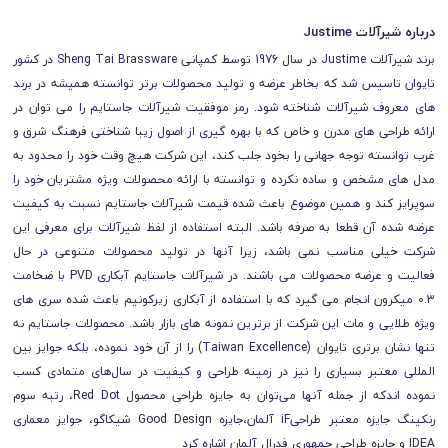
درباره شیرآلات Justime
برند شیرآلات Justime در سال 1976 توسط کمپانی Sheng Tai Brassware در کشور
تایوان تاسیس شد که بخاطر عرضه و تولید محصولات برتر توانسته همیشه در برند
های معروف شیرآلات شناخته شود. رمز موفقیت شیرآلات جاستایم را می توان در
ارائه طراحی های مدرن و خاص که با بهره گیری از اصول زیبا شناختی فرهنگ شرق و
غرب توانسته توجه جهانی را بخود جلب کند، این شرکت هیچ وقت خود را محدود به
مدل های مشخص و ساده نکرده و توانسته با ارائه محصولات ویژه مشتریان خود را
سوپرایز کند و همین موضوع باعث شده قیمت شیرآلات جاستایم نسبت به کیفیت
عرضه شده آن قطعا به صرفه باشد. البته استفاده از لفظ شیرآلات برای معرفی این
شرکت خیلی مناسب نمی باشد، زیرا آنها در تولید محصولات متنوعی در حال
فعالیت و عرضه محصولات می باشند. در شیرآلات جاستایم آبکاری PVD با ضخامت
0.3 میکرون انجام می گیرد که با استفاده از آبکاری زیرکونیم باعث شده سری های
ویژه طلایی و مات این شرکت از برترین نمونه های بازار باشد.
محصولات جاستایم نه
تنها نشان برتری تایوان (Taiwan Excellence) را از آن خود نموده، بلکه جوایز بین
المللی معتبر بسیاری را نیز در زمینه طراحی و کیفیت در سال‌های متمادی کسب
نموده اندکه از جمله آنها می‌توان به جایزه طراحی محصول Red Dot، رتبه سوم
رنکینگ جایزه معتبر طراحیiF آلمان،جایزه Good Design شیکاگو، جوایز معماری
IDEA و جایزه طراحی جمهوری فدرال آلمان اشاره کرد