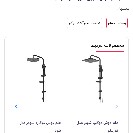
بخشها :
وسایل حمام
قطعات شیرآلات توکار
محصولات مرتبط
علم دوش دوکاره شودر مدل
علم دوش دوکاره شودر مدل
عل
فدریکو
بلونا
گل