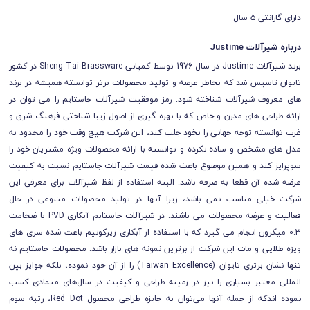
دارای گارانتی ۵ سال
درباره شیرآلات Justime
برند شیرآلات Justime در سال 1976 توسط کمپانی Sheng Tai Brassware در کشور
تایوان تاسیس شد که بخاطر عرضه و تولید محصولات برتر توانسته همیشه در برند
های معروف شیرآلات شناخته شود. رمز موفقیت شیرآلات جاستایم را می توان در
ارائه طراحی های مدرن و خاص که با بهره گیری از اصول زیبا شناختی فرهنگ شرق و
غرب توانسته توجه جهانی را بخود جلب کند، این شرکت هیچ وقت خود را محدود به
مدل های مشخص و ساده نکرده و توانسته با ارائه محصولات ویژه مشتریان خود را
سوپرایز کند و همین موضوع باعث شده قیمت شیرآلات جاستایم نسبت به کیفیت
عرضه شده آن قطعا به صرفه باشد. البته استفاده از لفظ شیرآلات برای معرفی این
شرکت خیلی مناسب نمی باشد، زیرا آنها در تولید محصولات متنوعی در حال
فعالیت و عرضه محصولات می باشند. در شیرآلات جاستایم آبکاری PVD با ضخامت
0.3 میکرون انجام می گیرد که با استفاده از آبکاری زیرکونیم باعث شده سری های
ویژه طلایی و مات این شرکت از برترین نمونه های بازار باشد.
محصولات جاستایم نه
تنها نشان برتری تایوان (Taiwan Excellence) را از آن خود نموده، بلکه جوایز بین
المللی معتبر بسیاری را نیز در زمینه طراحی و کیفیت در سال‌های متمادی کسب
نموده اندکه از جمله آنها می‌توان به جایزه طراحی محصول Red Dot، رتبه سوم