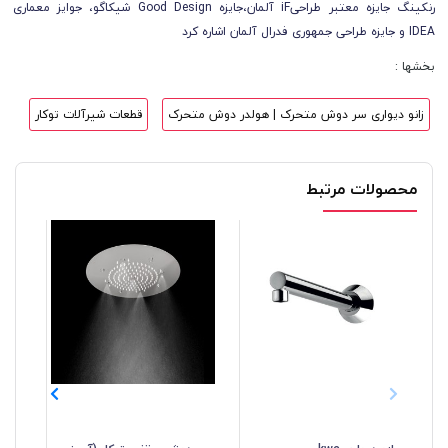
رنکینگ جایزه معتبر طراحیiF آلمان،جایزه Good Design شیکاگو، جوایز معماری
IDEA و جایزه طراحی جمهوری فدرال آلمان اشاره کرد
بخشها :
زانو دیواری سر دوش متحرک | هولدر دوش متحرک
قطعات شیرآلات توکار
محصولات مرتبط