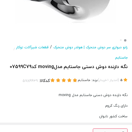
/
زانو دیواری سر دوش متحرک | هولدر دوش متحرک
قطعات شیرآلات توکار
/
جاستایم
نگه دارنده دوش دستی جاستایم مدلmoving کد07599C79
(
)
برند:
جاستایم
کدکالا:
5
امتیاز
1
خریدار
نگه دارنده دوش دستی جاستایم مدل moving
دارای رنگ کروم
ساخت کشور تایوان