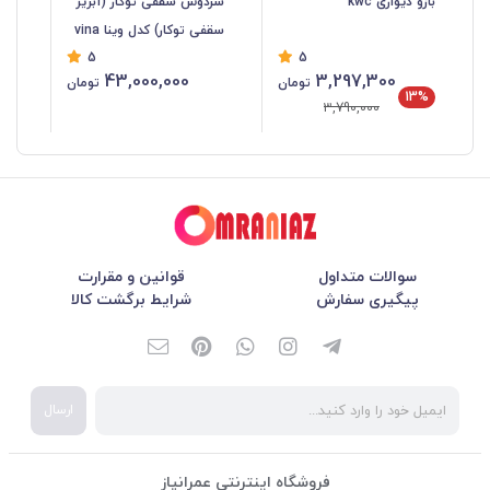
بازو دیواری kwc
سردوش سقفی توکار (آبریز
سرد
سقفی توکار) کدل وینا vina
مدل 
5
5
43,000,000
3,297,300
تومان
تومان
13%
3,790,000
سوالات متداول
قوانین و مقرارت
پیگیری سفارش
شرایط برگشت کالا
ارسال
فروشگاه اینترنتی عمرانیاز