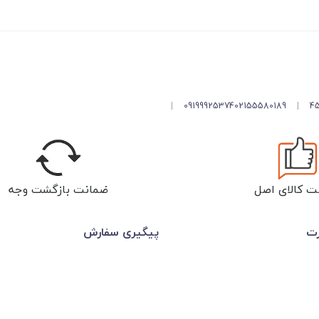
|
09199925374
02155580189
|
ت کالای اصل
ضمانت بازگشت وجه
رت
پیگیری سفارش