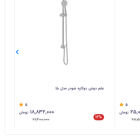
علم دوش دوکاره شودر مدل بلا
علم
5
5
18,832,000
25,0
تومان
تومان
12%
%
21,400,000
28,5