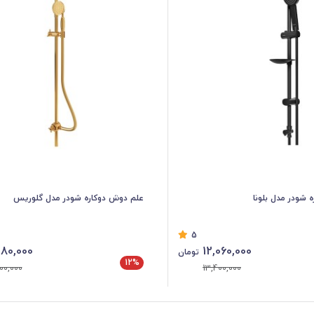
 شودر مدل بلونا
علم دوش دوکاره شودر مدل گلوریس
5
80,000
12,060,000
تومان
12%
00,000
13,400,000