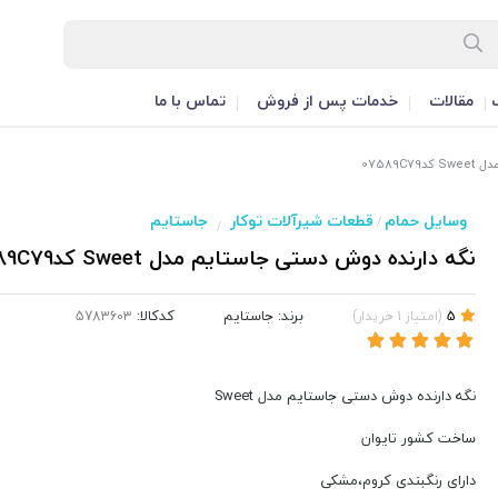
مقالات
خدمات پس از فروش
تماس با ما
07589
وسایل حمام
قطعات شیرآلات توکار
جاستایم
/
/
نگه دارنده دوش دستی جاستایم مدل Sweet کد07589C79
برند:
جاستایم
کدکالا:
5
(
امتیاز
1
خریدار
)
نگه دارنده دوش دستی جاستایم مدل Sweet
ساخت کشور تایوان
دارای رنگبندی کروم،مشکی