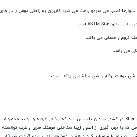
د ASTM-SC2 است.
کی می باشد.
برند شیرآلات Justime در سال 1976 توسط کمپانی Sheng Tai Brassware در کشور تایوان تاسیس شد
اص که با بهره گیری از اصول زیبا شناختی فرهنگ شرق و غرب توانسته 
شتریان خود را سوپرایز کند و همین موضوع باعث شده قیمت شیرآلات 