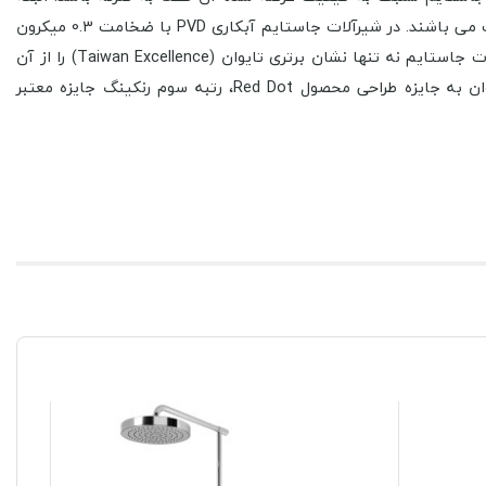
استفاده از لفظ شیرآلات برای معرفی این شرکت خیلی مناسب نمی باشد، زیرا آنها در تولید محصولات متنوعی در حال فعالیت و عرضه محصولات می باشند. در شیرآلات جاستایم آبکاری PVD با ضخامت 0.3 میکرون
محصولات جاستایم نه تنها نشان برتری تایوان (Taiwan Excellence) را از آن
خود نموده، بلکه جوایز بین المللی معتبر بسیاری را نیز در زمینه طراحی و کیفیت در سال‌های متمادی کسب نموده اندکه از جمله آنها می‌توان به جایزه طراحی محصول Red Dot، رتبه سوم رنکینگ جایزه معتبر