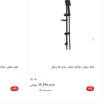
علم دوش دوکاره شودر مدل فدریکو
علم دوش دوکاره
5
12,690,000
تومان
10%
10%
14,100,000