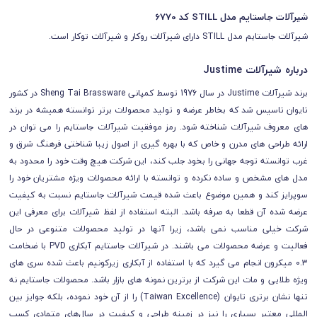
شیرآلات جاستایم مدل STILL کد 6770
شیرآلات جاستایم مدل STILL دارای شیرآلات روکار و شیرآلات توکار است.
درباره شیرآلات Justime
برند شیرآلات Justime در سال 1976 توسط کمپانی Sheng Tai Brassware در کشور
تایوان تاسیس شد که بخاطر عرضه و تولید محصولات برتر توانسته همیشه در برند
های معروف شیرآلات شناخته شود. رمز موفقیت شیرآلات جاستایم را می توان در
ارائه طراحی های مدرن و خاص که با بهره گیری از اصول زیبا شناختی فرهنگ شرق و
غرب توانسته توجه جهانی را بخود جلب کند، این شرکت هیچ وقت خود را محدود به
مدل های مشخص و ساده نکرده و توانسته با ارائه محصولات ویژه مشتریان خود را
سوپرایز کند و همین موضوع باعث شده قیمت شیرآلات جاستایم نسبت به کیفیت
عرضه شده آن قطعا به صرفه باشد. البته استفاده از لفظ شیرآلات برای معرفی این
شرکت خیلی مناسب نمی باشد، زیرا آنها در تولید محصولات متنوعی در حال
فعالیت و عرضه محصولات می باشند. در شیرآلات جاستایم آبکاری PVD با ضخامت
0.3 میکرون انجام می گیرد که با استفاده از آبکاری زیرکونیم باعث شده سری های
ویژه طلایی و مات این شرکت از برترین نمونه های بازار باشد.
محصولات جاستایم نه
تنها نشان برتری تایوان (Taiwan Excellence) را از آن خود نموده، بلکه جوایز بین
المللی معتبر بسیاری را نیز در زمینه طراحی و کیفیت در سال‌های متمادی کسب