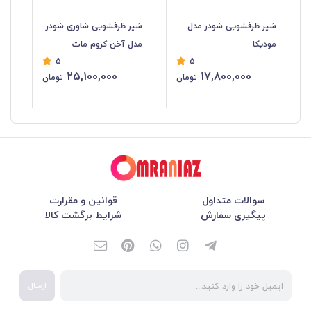
شیر ظرفشویی شودر مدل
شیر ظرفشویی شاوری شودر
شی
مودیکا
مدل آخن کروم مات
مد
5
5
25,100,000
17,800,000
تومان
تومان
سوالات متداول
قوانین و مقرارت
پیگیری سفارش
شرایط برگشت کالا
ارسال