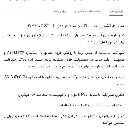
توضیحات
مشخصات محصول
بازخوردها
شیر ظرفشویی شات آف جاستایم مدل STILL کد 6772
شیر ظرفشویی ثابت جاستایم دارای شاتاف است که تمیز کردن روی میز و سینک را
برای کاربران آسان می کند.
شیرآلات جاستایم از جنس برنج با روکش کروم مطابق با استاندارد ASTM-SC2 و
همچنین فاقد سرب در محصولات خود استفاده کرده است، این ویژگی شیرآلات
جاستایم باعث مقاوم در برابر حرارت و مقاوم در برابر فرسایش است.
مواد ریخته گری جهت تولید شیرآلات جاستایم مطابق با استاندارد ISO CuZn40Pb
است.
آبکاری شیرآلات جاستایم PVD با دوام و با کیفیت به ضخامت 0.3 میکرون
دسته اهرمی مطابق با استاندارد JIS 3771 است.
کارتریج سرامیکی با کیفیت بالا در این مدل استفاده شده است که عملکرد روان را
تضمین می‌کند.