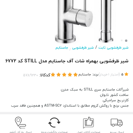
/
شیر ظرفشویی ثابت
شیر ظرفشویی
جاستایم
/
شیر ظرفشویی بهمراه شات آف جاستایم مدل STILL کد 6772
(
)
برند:
جاستایم
کدکالا:
5
امتیاز
1
خریدار
شیرآلات جاستایم سری STILL به سبک مدرن
ساخت کشور تایوان
کارتریج سرامیکی
جنس برنج با روکش کروم مطابق با استاندارد ASTM-SC2 و همچنین فاقد سرب
ارسال سریع
ضمانت کالای اصل
ضمانت بازگشت وجه
ارسال به کل کشور