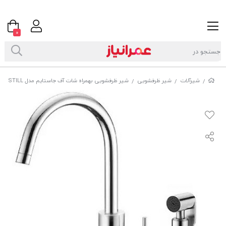
0
شیرآلات
شیر ظرفشویی
شیر ظرفشویی بهمراه شات آف جاستایم مدل STILL کد 6772
/
/
/