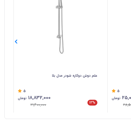
علم دوش دوکاره شودر مدل بلا
علم
5
5
18,832,000
25,0
تومان
تومان
12%
%
21,400,000
28,5