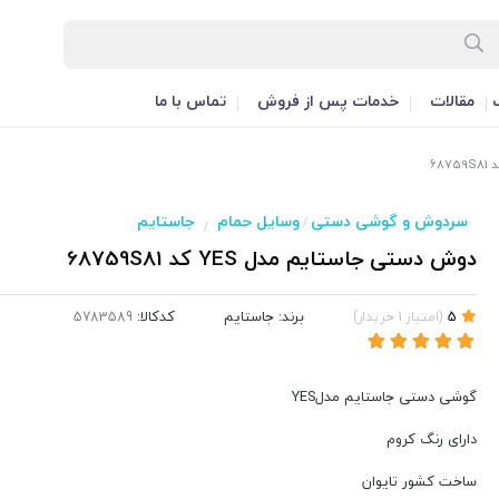
مقالات
خدمات پس از فروش
تماس با ما
سردوش و گوشی دستی
وسایل حمام
جاستایم
/
/
دوش دستی جاستایم مدل YES کد 68759S81
برند:
جاستایم
کدکالا:
5
(
امتیاز
1
خریدار
)
گوشی دستی جاستایم مدلYES
دارای رنگ کروم
ساخت کشور تایوان