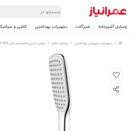
وسایل آشپزخانه
شیرآلات
تجهیزات بهداشتی
کاشی و سرامیک
/
تجهیزات سرویس بهداشتی
/
وسایل حمام
/
دوش دستی جاستایم مدل YES کد 68759S81