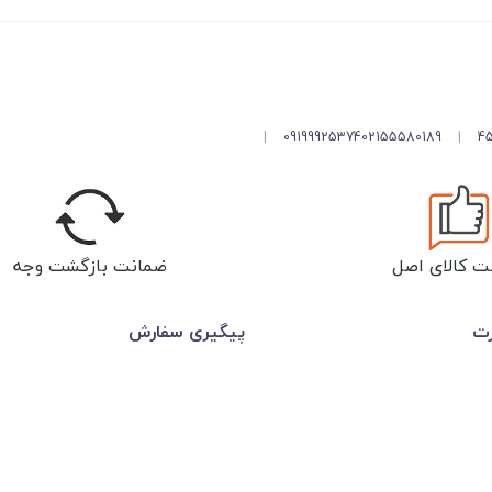
|
09199925374
02155580189
|
ت کالای اصل
ضمانت بازگشت وجه
رت
پیگیری سفارش