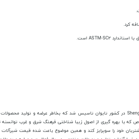
فه کرد.
د ASTM-SC2 است.
برند شیرآلات Justime در سال 1976 توسط کمپانی Sheng Tai Brassware در کشور تایوان تاسیس شد
اص که با بهره گیری از اصول زیبا شناختی فرهنگ شرق و غرب توانسته 
شتریان خود را سوپرایز کند و همین موضوع باعث شده قیمت شیرآلات 