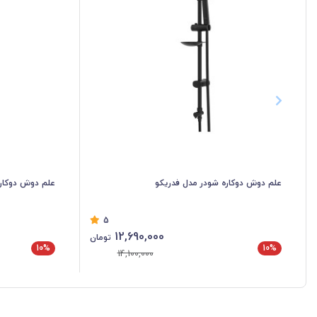
علم دوش دوکاره شودر مدل فدریکو
علم دوش دوکاره
5
12,690,000
تومان
10%
10%
14,100,000