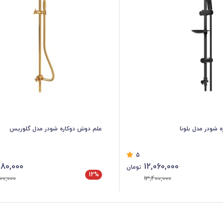
 شودر مدل بلونا
علم دوش دوکاره شودر مدل گلوریس
5
80,000
12,060,000
تومان
12%
00,000
13,400,000