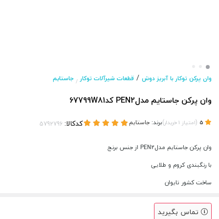
/
وان پرکن توکار با آبریز دوش
قطعات شیرآلات توکار
جاستایم
/
وان پرکن جاستایم مدلPEN2 کد67799W81
(
)
برند:
جاستایم
کدکالا:
5
امتیاز
1
خریدار
وان پرکن جاستایم مدلPEN2 از جنس برنج
با رنگبندی کروم و طلایی
ساخت کشور تایوان
تماس بگیرید