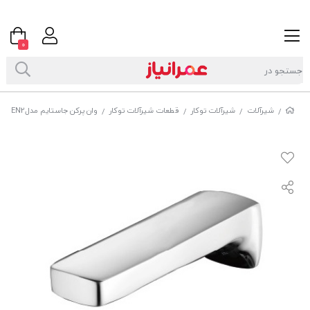
0
شیرآلات
شیرآلات توکار
قطعات شیرآلات توکار
وان پرکن جاستایم مدلPEN2 کد67799W81
/
/
/
/