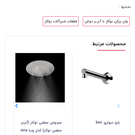
بخشها :
وان پرکن توکار با آبریز دوش
قطعات شیرآلات توکار
محصولات مرتبط
بازو دیواری kwc
سردوش سقفی توکار (آبریز
سرد
سقفی توکار) کدل وینا vina
مدل 