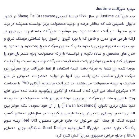
درباره شیرآلات Justime
برند شیرآلات Justime در سال 1976 توسط کمپانی Sheng Tai Brassware در کشور
تایوان تاسیس شد که بخاطر عرضه و تولید محصولات برتر توانسته همیشه در برند
های معروف شیرآلات شناخته شود. رمز موفقیت شیرآلات جاستایم را می توان در
ارائه طراحی های مدرن و خاص که با بهره گیری از اصول زیبا شناختی فرهنگ شرق و
غرب توانسته توجه جهانی را بخود جلب کند، این شرکت هیچ وقت خود را محدود به
مدل های مشخص و ساده نکرده و توانسته با ارائه محصولات ویژه مشتریان خود را
سوپرایز کند و همین موضوع باعث شده قیمت شیرآلات جاستایم نسبت به کیفیت
عرضه شده آن قطعا به صرفه باشد. البته استفاده از لفظ شیرآلات برای معرفی این
شرکت خیلی مناسب نمی باشد، زیرا آنها در تولید محصولات متنوعی در حال
فعالیت و عرضه محصولات می باشند. در شیرآلات جاستایم آبکاری PVD با ضخامت
0.3 میکرون انجام می گیرد که با استفاده از آبکاری زیرکونیم باعث شده سری های
ویژه طلایی و مات این شرکت از برترین نمونه های بازار باشد.
محصولات جاستایم نه
تنها نشان برتری تایوان (Taiwan Excellence) را از آن خود نموده، بلکه جوایز بین
المللی معتبر بسیاری را نیز در زمینه طراحی و کیفیت در سال‌های متمادی کسب
نموده اندکه از جمله آنها می‌توان به جایزه طراحی محصول Red Dot، رتبه سوم
رنکینگ جایزه معتبر طراحیiF آلمان،جایزه Good Design شیکاگو، جوایز معماری
IDEA و جایزه طراحی جمهوری فدرال آلمان اشاره کرد.