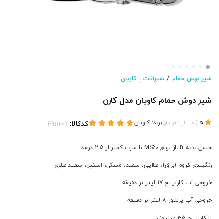
/
شیر دوش حمام
شیرآلات
کاویان
/
شیر دوش حمام کاویان مدل کارن
(
)
برند:
کاویان
کدکالا:
5
امتیاز
1
خریدار
جنس بدنه آلیاژ برنج MS60 با سرب کمتر از 2.5 درصد
رنگبندی کروم (براق)، طلایی، سفید، مشکی، استیل، سفید-طلای
خروجی آب کارتریج 17 لیتر بر دقیقه
خروجی آب پرلاتور 8 لیتر بر دقیقه
با کارتریج 35 میلیمتر