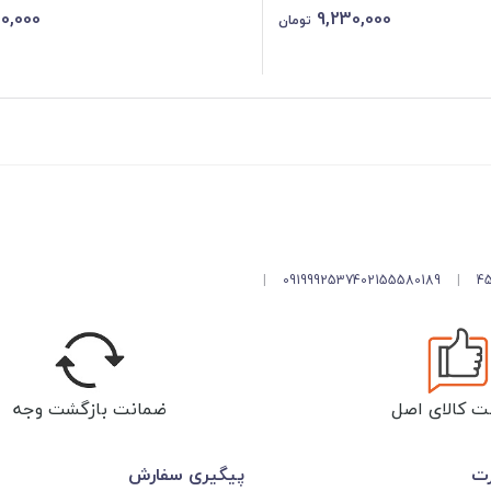
0,000
9,230,000
تومان
|
09199925374
02155580189
|
ت کالای اصل
ضمانت بازگشت وجه
رت
پیگیری سفارش