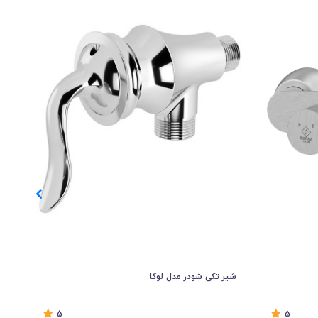
شیر تکی شودر مدل لوکا
شی
5
5