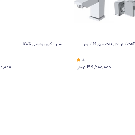
شیر مرکزی روشویی KWC
5
80,000
35,200,000
تومان