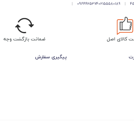
|
09199925374
02155580189
|
ت کالای اصل
ضمانت بازگشت وجه
رت
پیگیری سفارش