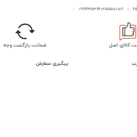
|
09199925374
02155580189
|
ت کالای اصل
ضمانت بازگشت وجه
رت
پیگیری سفارش