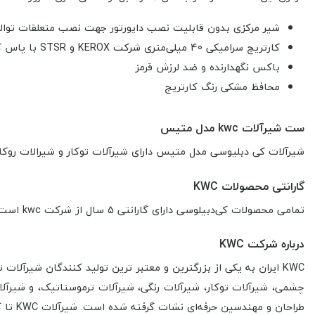
شیر مرکزی بدون قابلیت نصب دایورتور جهت نصب متعلقات تو
کارتریج سرامیکی 40 میلی‌متری شرکت KEROX و STSR با پاس کردن تست طول عمر 7۰,۰۰۰ سیکل
باکس نگهدارنده و ضد لرزش قرمز
محافظ مشکی رنگ کارتریج
ست شیرآلات kwc مدل متیس
شیرآلات کی دبلیوسی مدل متیس دارای شیرآلات توکار و شیرالات روکار
گارانتی محصولات KWC
تمامی محصولات کی‌دبیلوسی دارای گارانتی 5 سال از شرکت kwc است.
درباره شرکت KWC
طراحان و مهندسین حرفه‌ای نشات گرفته شده است.
شیرآلات KWC
تا ک