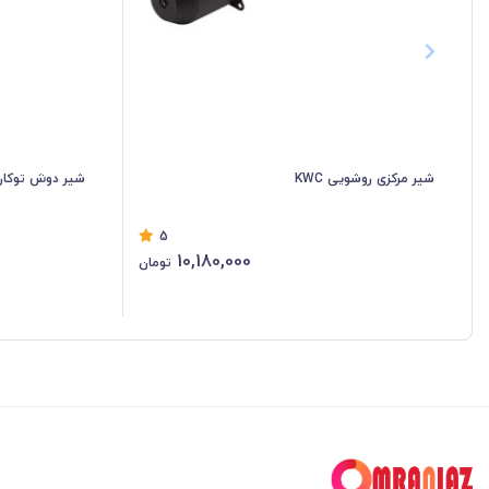
شیر مرکزی روشویی KWC
شیر دوش توکار 
5
10,180,000
تومان