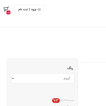
ورود
|
ثبت نام
0
رنگ
%13
11,220,000