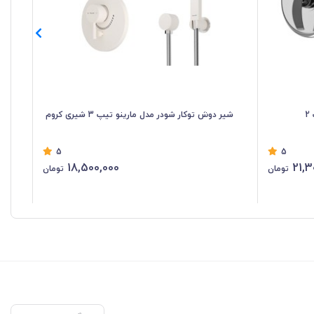
شیر دوش توکار شودر مدل مارینو تیپ 3 شیری کروم
شیر
5
5
18,500,000
21,3
تومان
تومان