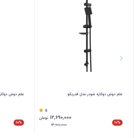
علم دوش دوکاره شودر مدل فدریکو
علم دوش دوکاره
5
12,690,000
تومان
10%
10%
14,100,000