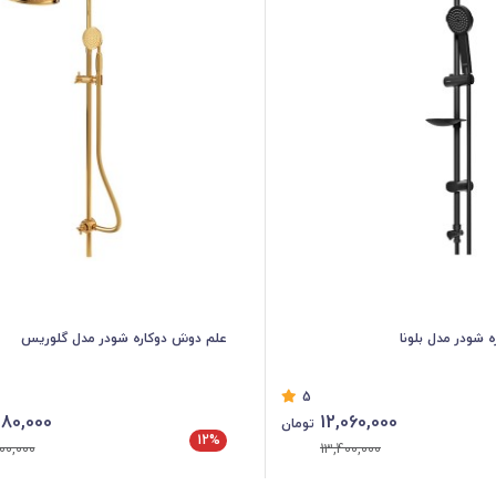
 شودر مدل بلونا
علم دوش دوکاره شودر مدل گلوریس
5
80,000
12,060,000
تومان
12%
00,000
13,400,000