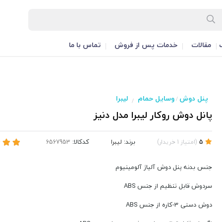
مقالات
خدمات پس از فروش
تماس با ما
پنل دوش
وسایل حمام
لیبرا
/
/
پانل دوش روکار لیبرا مدل دنیز
برند:
لیبرا
کدکالا:
5
(
امتیاز
1
خریدار
)
جنس بدنه پنل دوش آلیاژ آلومینیوم
سردوش قابل تنظیم از جنس ABS
دوش دستی 3-کاره از جنس ABS