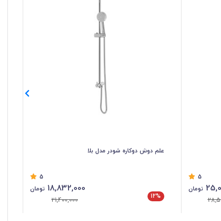
علم دوش دوکاره شودر مدل بلا
علم
5
5
18,832,000
25,0
تومان
تومان
12%
%
21,400,000
28,5