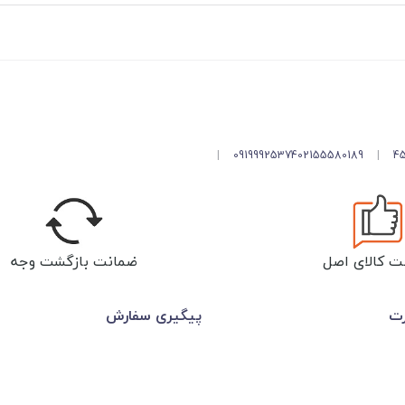
|
09199925374
02155580189
|
ت کالای اصل
ضمانت بازگشت وجه
رت
پیگیری سفارش