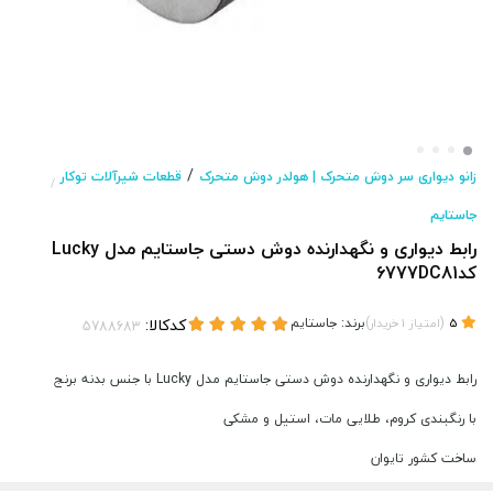
/
زانو دیواری سر دوش متحرک | هولدر دوش متحرک
قطعات شیرآلات توکار
/
جاستایم
رابط دیواری و نگهدارنده دوش دستی جاستایم مدل Lucky
کد6777DC81
(
)
برند:
جاستایم
کدکالا:
5
امتیاز
1
خریدار
رابط دیواری و نگهدارنده دوش دستی جاستایم مدل Lucky با جنس بدنه برنج
با رنگبندی کروم، طلایی مات، استیل و مشکی
ساخت کشور تایوان