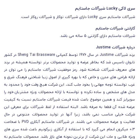
سری لاکی Lucky شیرآلات جاستایم
شیرآلات جاستایم سری Lucky دارای شیرآلات توکار و شیرآلات روکار است.
گارانتی شیرآلات جاستایم
شیرالات جاستایم دارای گارانتی 5 ساله می باشد.
درباره شیرآلات Justime
برند شیرآلات Justime در سال 1976 توسط کمپانی Sheng Tai Brassware در کشور
تایوان تاسیس شد که بخاطر عرضه و تولید محصولات برتر توانسته همیشه در برند
های معروف شیرآلات شناخته شود. رمز موفقیت شیرآلات جاستایم را می توان در
ارائه طراحی های مدرن و خاص که با بهره گیری از اصول زیبا شناختی فرهنگ شرق و
غرب توانسته توجه جهانی را بخود جلب کند، این شرکت هیچ وقت خود را محدود به
مدل های مشخص و ساده نکرده و توانسته با ارائه محصولات ویژه مشتریان خود را
سوپرایز کند و همین موضوع باعث شده قیمت شیرآلات جاستایم نسبت به کیفیت
عرضه شده آن قطعا به صرفه باشد. البته استفاده از لفظ شیرآلات برای معرفی این
شرکت خیلی مناسب نمی باشد، زیرا آنها در تولید محصولات متنوعی در حال
فعالیت و عرضه محصولات می باشند. در شیرآلات جاستایم آبکاری PVD با ضخامت
0.3 میکرون انجام می گیرد که با استفاده از آبکاری زیرکونیم باعث شده سری های
ویژه طلایی و مات این شرکت از برترین نمونه های بازار باشد.
محصولات جاستایم نه