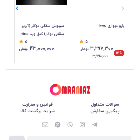
بازو دیواری kwc
سردوش سقفی توکار (آبریز
سرد
سقفی توکار) کدل وینا vina
مدل 
5
5
43,000,000
3,297,300
تومان
تومان
13%
3,790,000
سوالات متداول
قوانین و مقرارت
پیگیری سفارش
شرایط برگشت کالا