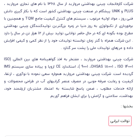
شرکت کارخانجات چینی بهداشتی مروارید از سال 1368 با نام های تجاری مروارید ،
PLUS و UNIK پیشگام در صنعت چینی بهداشتی کشور است که با بکار گیری دانش
فنی روز ، مواد اولیه مرغوب ، سیستم های کنترل کیفیت جامع TQM و همچنین با
برخورداری از تکنولوژی به روز دنیا در زمره بزرگترین تولیدکنندگان چینی بهداشتی
مطرح بوده بگونه ای که در حال حاضر توانایی تولید بیش از 12 هزار تن در سال را دارد
. این شرکت همراه با گذر زمان توانسته تولیدات خود را از نظر کمی و کیفی افزایش
داده و مرزهای تولیدات ملی را پشت سر گذارد .
شرکت چینی بهداشتی مروارید ، مفتخر به اخذ گواهینامه های بین المللی (ISO
9001 ،OHSAS 18001 ، ISO 14001 )، استاندارد CE اروپا و پیاده سازی سیستم IMS
گردیده است. شرکت چینی بهداشتی مروارید همواره سعی نموده با نوآوری ، ارتقا،
کیفیت و رعایت صرفه جویی در مصرف عنصر گرانبهای آب در طراحی محصولات و
ارائه خدمات مطلوب ، ضمن پاسخ شایسته به اعتماد مشتریان ارزشمند خود،
بهداشت، سلامتی و آرامش را برای ایشان فراهم آوریم
بخشها :
توالت ایرانی