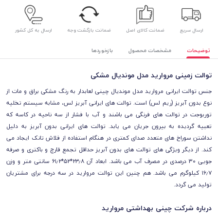
ارسال سریع
ضمانت کالای اصل
ضمانت بازگشت وجه
ارسال به کل کشور
توضیحات
مشخصات محصول
بازخوردها
توالت زمینی مروارید مدل موندیال مشکی
جنس توالت ایرانی مروارید مدل موندیال چینی لعابدار به رنگ مشکی براق و مات از
نوع بدون آبریز (ریم لس) است. توالت های ایرانی آبریز لس، مشابه سیستم تخلیه
توربوجت در توالت های فرنگی می باشند و آب با فشار از سه ناحیه در کاسه که
تعبیه گردیده به بیرون جریان می یابد. توالت های ایرانی بدون آبریز به دلیل
نداشتن سوراخ های متعدد صدای کمتری در هنگام استفاده از فلاش تانک ایجاد می
کند. از دیگر ویژگی های توالت های بدون آبریز حداقل تجمع قارچ و باکتری و صرفه
جویی 30 درصدی در مصرف آب می باشد. ابعاد آن ۲۳٫۸*۵۲*۶۱٫۲ سانتی متر و وزن
۱۶٫۷ کیلوگرم می باشد. هم چنین این توالت مروارید در سه درجه برای مشتریان
تولید می گردد.
درباره شرکت چینی بهداشتی مروارید