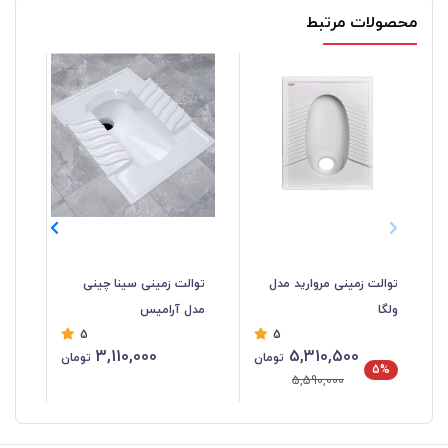
محصولات مرتبط
توالت زمینی مروارید مدل
توالت زمینی سینا چینی
توا
ولگا
مدل آرامیس
آل
5
5
3,110,000
5,310,500
تومان
تومان
5%
5,590,000