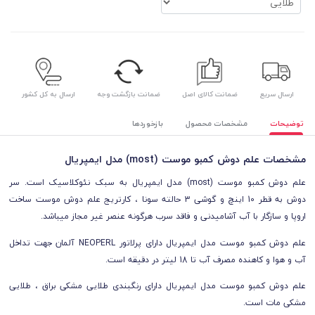
ارسال سریع
ضمانت کالای اصل
ضمانت بازگشت وجه
ارسال به کل کشور
توضیحات
مشخصات محصول
بازخوردها
مشخصات علم دوش کمبو موست (most) مدل ایمپریال
علم دوش کمبو موست (most) مدل ایمپریال به سبک نئوکلاسیک است. سر
دوش به قطر 10 اینچ و گوشی 3 حالته سونا ، کارتریج علم دوش موست ساخت
اروپا و سازگار با آب آشامیدنی و فاقد سرب هرگونه عنصر غیر مجاز میباشد.
علم دوش کمبو موست مدل ایمپریال دارای پرلاتور NEOPERL آلمان جهت تداخل
آب و هوا و کاهنده مصرف آب تا 18 لیتر در دقیقه است.
علم دوش کمبو موست مدل ایمپریال دارای رنگبندی طلایی مشکی براق ، طلایی
مشکی مات است.