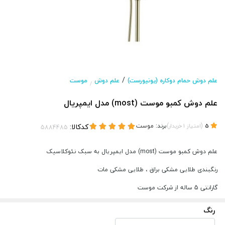
/
علم دوش حمام دوکاره (یونیورست)
علم دوش
موست
/
علم دوش کمبو موست (most) مدل ایمپریال
(
)
برند:
موست
کدکالا:
5
امتیاز
1
خریدار
علم دوش کمبو موست (most) مدل ایمپریال به سبک نئوکلاسیک
رنگبندی طلایی مشکی براق ، طلایی مشکی مات
گارانتی 5 ساله از شرکت موست
رنگ