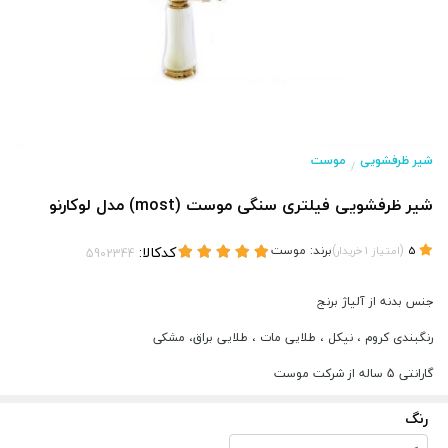
شیر ظرفشویی
موست
/
شیر ظرفشویی فیلتری سنگی موست (most) مدل لوکارنو
(
)
برند:
موست
کدکالا:
5
امتیاز
1
خریدار
جنس بدنه از آلیاژ برنج
رنگبندی کروم ، نیکل ، طلایی مات ، طلایی براق، مشکی
گارانتی 5 ساله از شرکت موست
رنگ