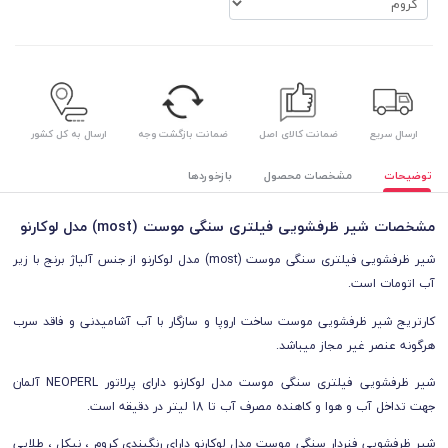
ارسال سریع
ضمانت کالای اصل
ضمانت بازگشت وجه
ارسال به کل کشور
توضیحات
مشخصات محصول
بازخوردها
مشخصات شیر ظرفشویی فیلتری سنگی موست (most) مدل لوکارنو
شیر ظرفشویی فیلتری سنگی موست (most) مدل لوکارنو از جنس آلیاژ برنج با زیر
آب اتومات است.
کارتریج شیر ظرفشویی موست ساخت اروپا و سازگار با آب آشامیدنی و فاقد سرب
هرگونه عنصر غیر مجاز میباشد.
شیر ظرفشویی فیلتری سنگی موست مدل لوکارنو دارای پرلاتور NEOPERL آلمان
جهت تداخل آب و هوا و کاهنده مصرف آب تا 18 لیتر در دقیقه است.
شیر ظرفشویی فنردار سنگی موست مدل لوکارنو دارای رنگبندی کروم ، نیکل ، طلایی