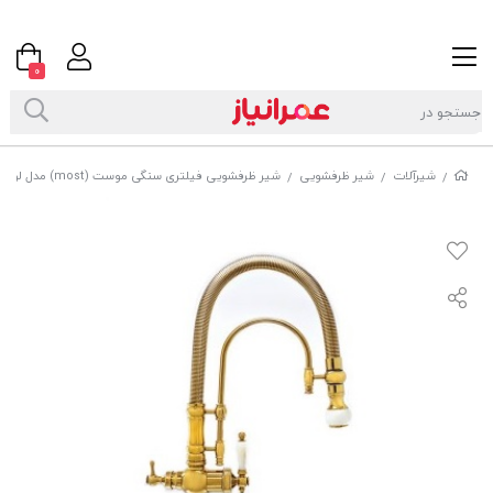
0
شیرآلات
شیر ظرفشویی
شیر ظرفشویی فیلتری سنگی موست (most) مدل لوکارنو
/
/
/