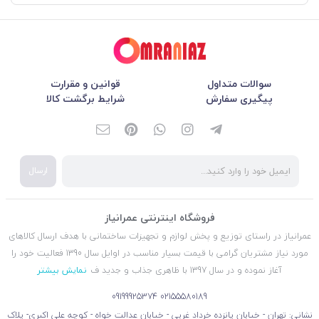
سوالات متداول
قوانین و مقرارت
پیگیری سفارش
شرایط برگشت کالا
ارسال
فروشگاه اینترنتی عمرانیاز
عمرانیاز در راستای توزیع و پخش لوازم و تجهیزات ساختمانی با هدف ارسال کالاهای
مورد نیاز مشتریان گرامی با قیمت بسیار مناسب در اوایل سال 1390 فعالیت خود را
آغاز نموده و در سال 1397 با ظاهری جذاب و جدید ف
نمایش بیشتر
09199925374
02155580189
نشانی: تهران - خیابان پانزده خرداد غربی - خیابان عدالت خواه - کوچه علی اکبری- پلاک