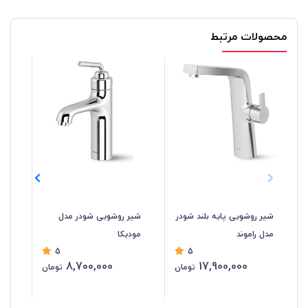
محصولات مرتبط
شیر روشویی پایه بلند شودر
شیر روشویی شودر مدل
شیر
مدل راموند
مودیکا
کا
5
5
8,700,000
17,900,000
تومان
تومان