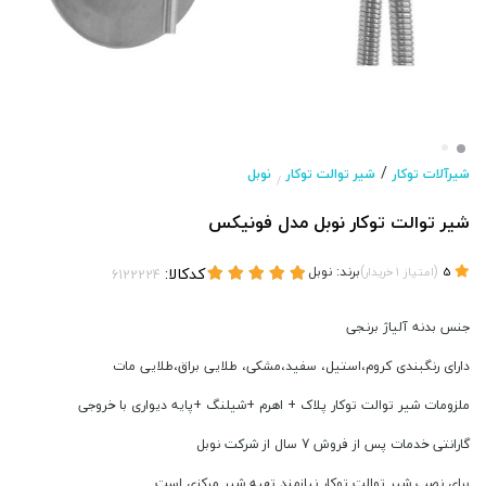
/
شیرآلات توکار
شیر توالت توکار
نوبل
/
شیر توالت توکار نوبل مدل فونیکس
(
)
برند:
نوبل
کدکالا:
5
امتیاز
1
خریدار
جنس بدنه آلیاژ برنجی
دارای رنگبندی کروم،استیل، سفید،مشکی، طلایی براق،طلایی مات
ملزومات شیر توالت توکار پلاک + اهرم +شیلنگ +پایه دیواری با خروجی
گارانتی خدمات پس از فروش 7 سال از شرکت نوبل
برای نصب شیر توالت توکار نیازمند تهیه شیر مرکزی است.