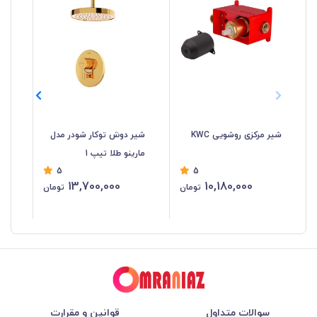
شیر مرکزی روشویی KWC
شیر دوش توکار شودر مدل
شی
مارینو طلا تیپ 1
گل
5
5
13,700,000
10,180,000
تومان
تومان
سوالات متداول
قوانین و مقرارت