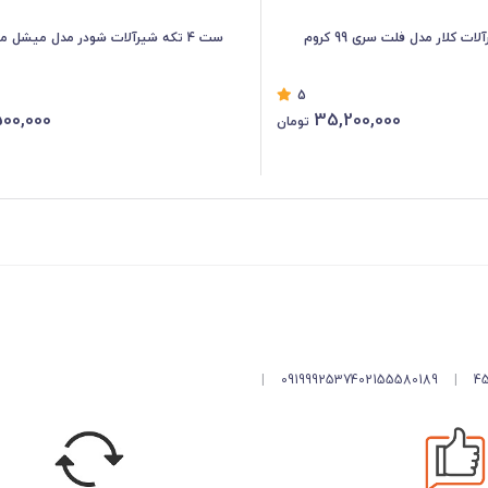
ست 4 تکه شیرآلات شودر مدل میشل مشکی
5
00,000
35,200,000
تومان
|
09199925374
02155580189
|