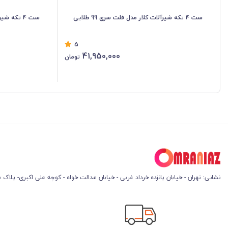
ست 4 تکه شیرآلات کلار مدل فلت سری 99 طلایی
ست 4 تکه شیرآلات کلار مدل فلت سری 99 کروم
5
41,950,000
تومان
نشانی: تهران - خیابان پانزده خرداد غربی - خیابان عدالت خواه - کوچه علی اکبری- پلاک 45