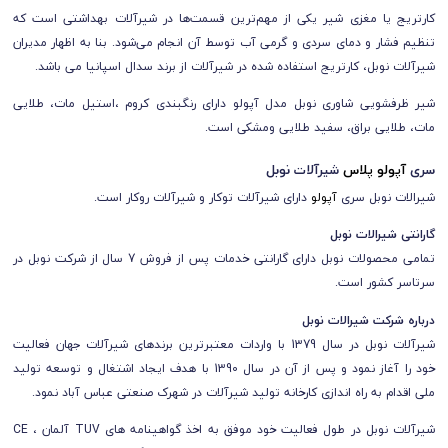
کارتریج یا مغزی شیر یکی از مهم‌ترین قسمت‌ها در شیرآلات بهداشتی است که
تنظیم فشار و دمای سردی و گرمی آب توسط آن انجام می‌شود. بنا به اظهار مدیران
شیرآلات نوبل، کارتریج استفاده شده در شیرآلات از برند سدال اسپانیا می باشد.
شیر ظرفشویی شاوری نوبل مدل آپولو دارای رنگبندی کروم ،استیل مات، طلایی
مات، طلایی براق، سفید طلایی ومشکی است.
سری
آپولو پلاس
شیرآلات نوبل
شیرالات نوبل سری
آپولو
دارای شیرآلات توکار و شیرآلات روکار است.
گارانتی شیرالات نوبل
تمامی محصولات نوبل
دارای
گارانتی خدمات پس از فروش 7 سال از شرکت نوبل
در
سرتاسر کشور است.
درباره شرکت شیرالات نوبل
شیرآلات نوبل در سال 1379 با واردات معتبرترین برندهای شیرآلات جهان فعالیت
خود را آغاز نمود و پس از آن در سال 1390 با هدف ایجاد اشتغال و توسعه تولید
ملی اقدام به راه اندازی کارخانه تولید شیرآلات در شهرک صنعتی عباس آباد نمود.
شیرآلات نوبل در طول فعالیت خود موفق به اخذ گواهینامه های TUV آلمان ، CE