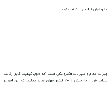
 و ایران تولید و عرضه میگردد.
انی، تجهیزات حمام و شیرالات الکترونیکی است. که دارای کیفیت قابل رقابت
با تنوع و رنگبندی زیبا و مقرون به صرفه نسبت به سایر کشورها با گواهی ایزو 9001 می باشد. کارخانه شیرالات قهرمان، بخش زیادی از تولیدات خود را به بیش از ۳۰ کشور جهان صادر میکند، که این امر، در