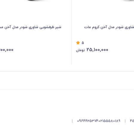
اوری شودر مدل آخن کروم مات
شیر ظرفشویی شاوری شودر مدل آخن م
5
00,000
25,100,000
تومان
|
09199925374
02155580189
|