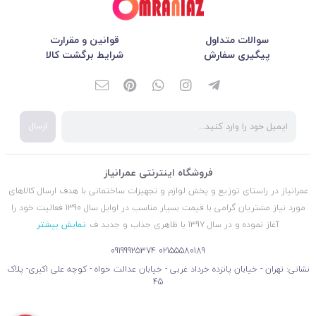
سوالات متداول
قوانین و مقرارت
پیگیری سفارش
شرایط برگشت کالا
ارسال
فروشگاه اینترنتی عمرانیاز
عمرانیاز در راستای توزیع و پخش لوازم و تجهیزات ساختمانی با هدف ارسال کالاهای
مورد نیاز مشتریان گرامی با قیمت بسیار مناسب در اوایل سال 1390 فعالیت خود را
آغاز نموده و در سال 1397 با ظاهری جذاب و جدید ف
نمایش بیشتر
09199925374
02155580189
نشانی: تهران - خیابان پانزده خرداد غربی - خیابان عدالت خواه - کوچه علی اکبری- پلاک
45